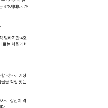
월 분양전환이 완
478세대다. 75
.
적 덜하지만 4호
제로는 서울과 바
준할 것으로 예상
건물을 직접 짓는
공사로 상권이 약
다.