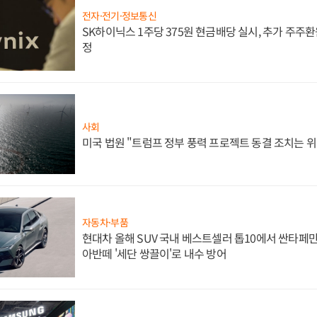
전자·전기·정보통신
SK하이닉스 1주당 375원 현금배당 실시, 추가 주주환
정
사회
미국 법원 "트럼프 정부 풍력 프로젝트 동결 조치는 위
자동차·부품
현대차 올해 SUV 국내 베스트셀러 톱10에서 싼타페만
아반떼 '세단 쌍끌이'로 내수 방어