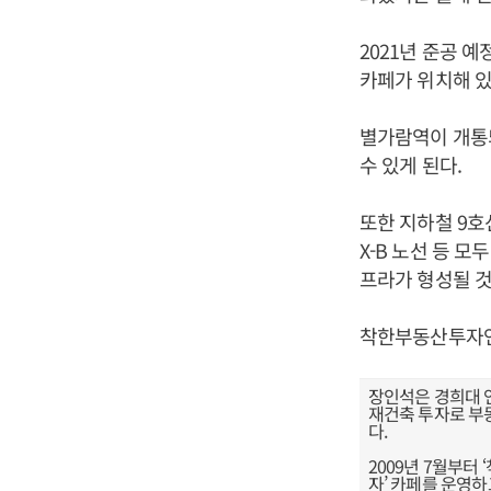
2021년 준공 
카페가 위치해 있
별가람역이 개통되
수 있게 된다.
또한 지하철 9호선
X-B 노선 등 
프라가 형성될 것
착한부동산투자
장인석은 경희대 
재건축 투자로 부동
다.
2009년 7월부
자’ 카페를 운영하