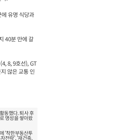
근에 유명 식당과
 40분 만에 갈
8, 9호선), GT
못지 않은 교통 인
활동했다. 퇴사 후
으로 명성을 쌓아왔
버에 ‘착한부동산투
전략', '재건축,