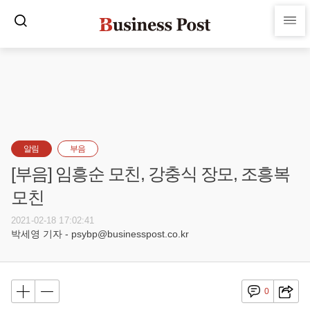
알림
부음
[부음] 임흥순 모친, 강충식 장모, 조흥복
모친
2021-02-18 17:02:41
박세영 기자 - psybp@businesspost.co.kr
0