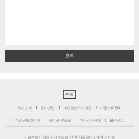
PC버전
회사소개
윤리강령
개인정보처리방침
이용자위원회
청소년보호정책
정정·반론보도
기사심의규정
불편신고
서울특별시 성동구 성수일로 39-34 서울숲더스페이스 12층