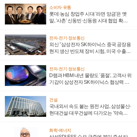
소비자·유통
롯데·농심 창업주 시대 '라면 앙금'은 옛
말, '사촌' 신동빈·신동원 시대 협업 확대
일로
전자·전기·정보통신
외신 "삼성전자 SK하이닉스 중국 공장용
현지 생산 반도체 장비 시험, 미국 수출통
제 대비"
전자·전기·정보통신
D램과 HBM 내년 물량도 '품절', 고객사 위
기감이 삼성전자 SK하이닉스 협상력 더
키워
건설
국내외서 속도 붙는 원전 사업, 삼성물산·
현대건설·대우건설에 다가오는 '약속의
시간'
화학·에너지
삼성SDI ESS 수요 급증에 북미 증설 타