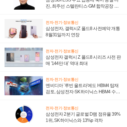
진, 최주선 스텔란티스·GM 합작공장 건
설 재추진하나
전자·전기·정보통신
삼성전자, 갤럭시Z 폴드8 사전예약 개통
8월31일까지 연장
전자·전기·정보통신
삼성전자 갤럭시 Z 폴드8 시리즈 사전 판
매 '144만 대' 역대 최대
전자·전기·정보통신
엔비디아 '루빈 울트라'에도 HBM4 탑재
검토, 삼성전자·SK하이닉스 HBM4 수율
에 주도권 갈린다
전자·전기·정보통신
삼성전자 2분기 글로벌 D램 점유율 39%
1위, SK하이닉스와 13%p 격차