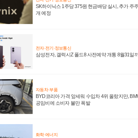
SK하이닉스 1주당 375원 현금배당 실시, 추가 주
개 예정
전자·전기·정보통신
삼성전자, 갤럭시Z 폴드8 사전예약 개통 8월31일
자동차·부품
BYD코리아 가격 앞세워 수입차 4위 올랐지만, B
공임비에 소비자 불만 폭발
화학·에너지