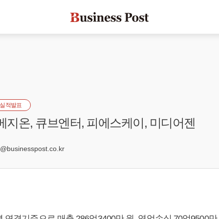
실적발표
 메지온, 큐브엔터, 피에스케이, 미디어젠
3
businesspost.co.kr
 연결기준으로 매출 286억3400만 원, 영업손실 70억9500만 