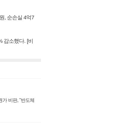
원, 순손실 4억7
% 감소했다. [비
가 비판, "반도체