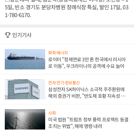
5일, 빈소 경기도 분당차병원 장례식장 특실, 발인 17일, 03
1-780-6170.
인기기사
화학·에너지
로이터 "정제연료 3만 톤 한국에서 러시아
로 이동", 우크라이나의 공격에 수요 늘어
전자·전기·정보통신
삼성전자 SK하이닉스 소극적 주주환원에
해외 증권가 비판, "반도체 호황 지속성 의
문"
사회
미국 법원 "트럼프 정부 풍력 프로젝트 동결
조치는 위법", 해제 명령 내려