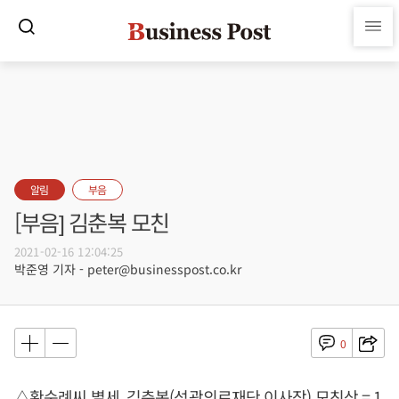
알림
부음
[부음] 김춘복 모친
2021-02-16 12:04:25
박준영 기자 - peter@businesspost.co.kr
0
△황순례씨 별세, 김춘복(성광의료재단 이사장) 모친상 = 1