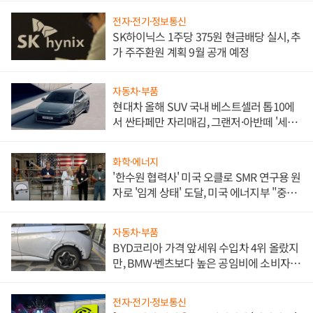
전자·전기·정보통신
SK하이닉스 1주당 375원 현금배당 실시, 추
가 주주환원 계획 9월 공개 예정
자동차·부품
현대차 올해 SUV 국내 베스트셀러 톱10에
서 싼타페만 자리매김, 그랜저·아반떼 '세단
쌍끌이'로 내수 방어
화학·에너지
'한수원 협력사' 미국 오클로 SMR 연구용 원
자로 '임계 상태' 도달, 미국 에너지부 "중요
한 이정표"
자동차·부품
BYD코리아 가격 앞세워 수입차 4위 올랐지
만, BMW·벤츠보다 높은 공임비에 소비자
불만 폭발
전자·전기·정보통신