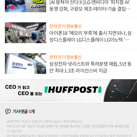
[AI 뭉쳐야 산다⑧] LG·엔비디아 '피지컬 AI'
동맹 강화, 구광모 제조·데이터·기술 결집
해 종합 로보틱스 기업으로
전자·전기·정보통신
아이폰18 '메모리 부족'에 출시 지연되나, 삼
성디스플레이 LG디스플레이 LG이노텍 '탈
애플' 수익 다각화 속도
전자·전기·정보통신
삼성전자 넷리스트와 특허분쟁 매듭, 5년 동
안 최대 1.3조 라이선스비 지급
기사댓글
0
개
200자까지 쓰실 수 있습니다. (현재 0 byte / 최대 400byte)
저작권 등 다른 사람의 권리를 침해하거나 명예를 훼손하는 댓글은 관련 법률에 의해 제재를 받을
수 있습니다.
타인에게 불쾌감을 주는 욕설 등 비하하는 단어가 내용에 포함되거나 인신공격성 글은 관리자의 판