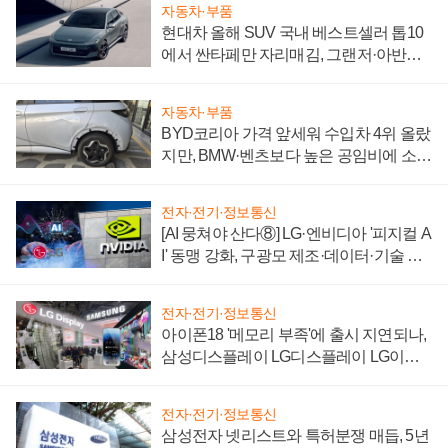
자동차·부품
현대차 올해 SUV 국내 베스트셀러 톱10
에서 싼타페만 자리매김, 그랜저·아반떼
'세단 쌍끌이'로 내수 방어
자동차·부품
BYD코리아 가격 앞세워 수입차 4위 올랐
지만, BMW·벤츠보다 높은 공임비에 소비
자 불만 폭발
전자·전기·정보통신
[AI 뭉쳐야 산다⑧] LG·엔비디아 '피지컬 A
I' 동맹 강화, 구광모 제조·데이터·기술 결
집해 종합 로보틱스 기업으로
전자·전기·정보통신
아이폰18 '메모리 부족'에 출시 지연되나,
삼성디스플레이 LG디스플레이 LG이노
텍 '탈애플' 수익 다각화 속도
전자·전기·정보통신
삼성전자 넷리스트와 특허분쟁 매듭, 5년