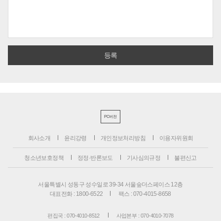
PC버전
회사소개
윤리강령
개인정보처리방침
이용자위원회
청소년보호정책
정정·반론보도
기사심의규정
불편신고
서울특별시 성동구 성수일로 39-34 서울숲더스페이스 12층
대표전화 : 1800-6522
팩스 : 070-4015-8658
편집국 : 070-4010-8512
사업본부 : 070-4010-7078