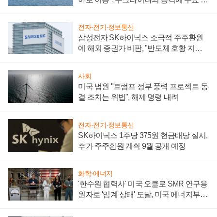
어
전자·전기·정보통신
삼성전자 SK하이닉스 소극적 주주환원
에 해외 증권가 비판, "반도체 호황 지속
성 의문"
사회
미국 법원 "트럼프 정부 풍력 프로젝트 동
결 조치는 위법", 해제 명령 내려
전자·전기·정보통신
SK하이닉스 1주당 375원 현금배당 실시,
추가 주주환원 계획 9월 공개 예정
화학·에너지
'한수원 협력사' 미국 오클로 SMR 연구용
원자로 '임계 상태' 도달, 미국 에너지부
"중요한 이정표"