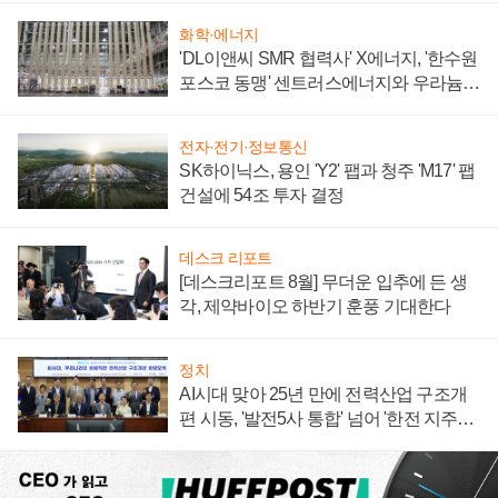
화학·에너지
'DL이앤씨 SMR 협력사' X에너지, '한수원
포스코 동맹' 센트러스에너지와 우라늄
계약 체결
전자·전기·정보통신
SK하이닉스, 용인 'Y2' 팹과 청주 'M17' 팹
건설에 54조 투자 결정
데스크 리포트
[데스크리포트 8월] 무더운 입추에 든 생
각, 제약바이오 하반기 훈풍 기대한다
정치
AI시대 맞아 25년 만에 전력산업 구조개
편 시동, '발전5사 통합' 넘어 '한전 지주사'
재편론도