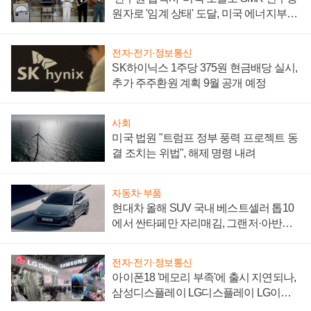
원자로 '임계 상태' 도달, 미국 에너지부
"중요한 이정표"
전자·전기·정보통신
SK하이닉스 1주당 375원 현금배당 실시,
추가 주주환원 계획 9월 공개 예정
사회
미국 법원 "트럼프 정부 풍력 프로젝트 동
결 조치는 위법", 해제 명령 내려
자동차·부품
현대차 올해 SUV 국내 베스트셀러 톱10
에서 싼타페만 자리매김, 그랜저·아반떼
'세단 쌍끌이'로 내수 방어
전자·전기·정보통신
아이폰18 '메모리 부족'에 출시 지연되나,
삼성디스플레이 LG디스플레이 LG이노
텍 '탈애플' 수익 다각화 속도