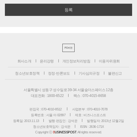
PC버전
회사소개
윤리강령
개인정보처리방침
이용자위원회
청소년보호정책
정정·반론보도
기사심의규정
불편신고
서울특별시 성동구 성수일로 39-34 서울숲더스페이스 12층
대표전화 : 1800-6522
팩스 : 070-4015-8658
편집국 : 070-4010-8512
사업본부 : 070-4010-7078
등록번호 : 서울 아 02897
제호 : 비즈니스포스트
등록일: 2013.11.13
발행·편집인 : 강석운
발행일자: 2013년 12월 2일
청소년보호책임자 : 강석운
ISSN : 2636-171X
Copyright ⓒ
B
USINESSPOST
. All rights reserved.