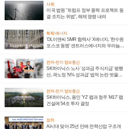
사회
미국 법원 "트럼프 정부 풍력 프로젝트 동
결 조치는 위법", 해제 명령 내려
화학·에너지
'DL이앤씨 SMR 협력사' X에너지, '한수원
포스코 동맹' 센트러스에너지와 우라늄
계약 체결
전자·전기·정보통신
SK하이닉스 노사 '성과급 주식지급' 평행
선, 곽노정 'N% 성과급' 법적 논란 벗을지
주목
전자·전기·정보통신
SK하이닉스, 용인 'Y2' 팹과 청주 'M17' 팹
건설에 54조 투자 결정
정치
AI시대 맞아 25년 만에 전력산업 구조개