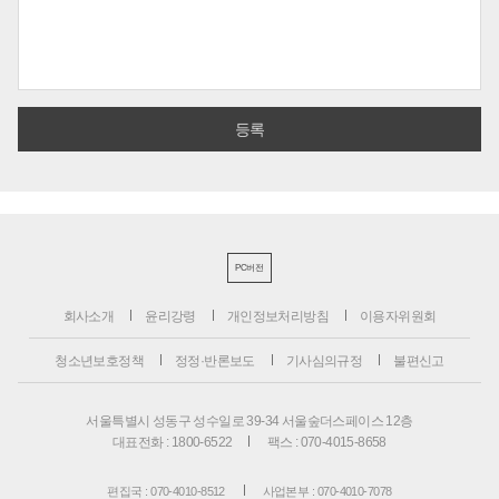
PC버전
회사소개
윤리강령
개인정보처리방침
이용자위원회
청소년보호정책
정정·반론보도
기사심의규정
불편신고
서울특별시 성동구 성수일로 39-34 서울숲더스페이스 12층
대표전화 : 1800-6522
팩스 : 070-4015-8658
편집국 : 070-4010-8512
사업본부 : 070-4010-7078