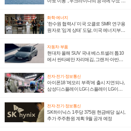
아로 이동", 우크라이나의 공격에 수요 늘
어
화학·에너지
'한수원 협력사' 미국 오클로 SMR 연구용
원자로 '임계 상태' 도달, 미국 에너지부
"중요한 이정표"
자동차·부품
현대차 올해 SUV 국내 베스트셀러 톱10
에서 싼타페만 자리매김, 그랜저·아반떼
'세단 쌍끌이'로 내수 방어
전자·전기·정보통신
아이폰18 '메모리 부족'에 출시 지연되나,
삼성디스플레이 LG디스플레이 LG이노
텍 '탈애플' 수익 다각화 속도
전자·전기·정보통신
SK하이닉스 1주당 375원 현금배당 실시,
추가 주주환원 계획 9월 공개 예정