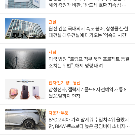
해외 증권가 비판, "반도체 호황 지속성 의
문"
건설
원전 건설 국내외서 속도 붙어, 삼성물산·현
대건설·대우건설에 다가오는 '약속의 시간'
사회
미국 법원 "트럼프 정부 풍력 프로젝트 동결
조치는 위법", 해제 명령 내려
전자·전기·정보통신
삼성전자, 갤럭시Z 폴드8 사전예약 개통 8
월31일까지 연장
자동차·부품
BYD코리아 가격 앞세워 수입차 4위 올랐지
만, BMW·벤츠보다 높은 공임비에 소비자
불만 폭발