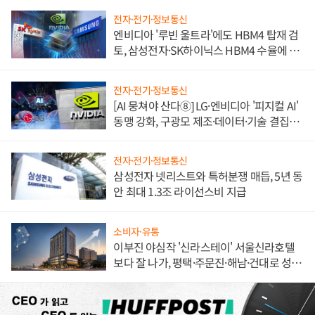
전자·전기·정보통신
엔비디아 '루빈 울트라'에도 HBM4 탑재 검
토, 삼성전자·SK하이닉스 HBM4 수율에 주
도권 갈린다
전자·전기·정보통신
[AI 뭉쳐야 산다⑧] LG·엔비디아 '피지컬 AI'
동맹 강화, 구광모 제조·데이터·기술 결집
해 종합 로보틱스 기업으로
전자·전기·정보통신
삼성전자 넷리스트와 특허분쟁 매듭, 5년 동
안 최대 1.3조 라이선스비 지급
소비자·유통
이부진 야심작 '신라스테이' 서울신라호텔
보다 잘 나가, 평택·주문진·해남·건대로 성
장판 더 넓힌다