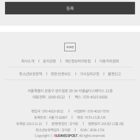
PC버전
회사소개
윤리강령
개인정보처리방침
이용자위원회
청소년보호정책
정정·반론보도
기사심의규정
불편신고
서울특별시 성동구 성수일로 39-34 서울숲더스페이스 12층
대표전화 : 1800-6522
팩스 : 070-4015-8658
편집국 : 070-4010-8512
사업본부 : 070-4010-7078
등록번호 : 서울 아 02897
제호 : 비즈니스포스트
등록일: 2013.11.13
발행·편집인 : 강석운
발행일자: 2013년 12월 2일
청소년보호책임자 : 강석운
ISSN : 2636-171X
Copyright ⓒ
B
USINESSPOST
. All rights reserved.