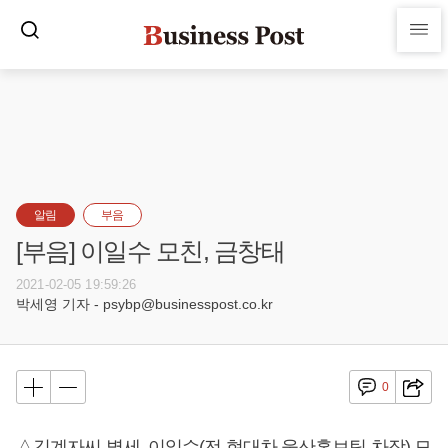
알림
부음
[부음] 이일수 모친, 금창태
2021-02-05 19:59:26
박세영 기자 - psybp@businesspost.co.kr
0
△김계자씨 별세, 이일수(전 현대차 울산홍보팀 차장) 모