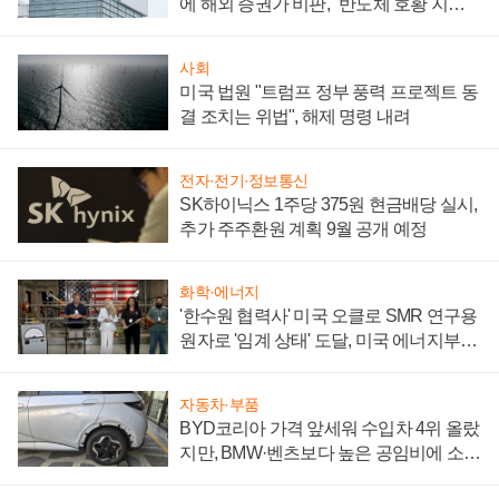
에 해외 증권가 비판, "반도체 호황 지속
성 의문"
사회
미국 법원 "트럼프 정부 풍력 프로젝트 동
결 조치는 위법", 해제 명령 내려
전자·전기·정보통신
SK하이닉스 1주당 375원 현금배당 실시,
추가 주주환원 계획 9월 공개 예정
화학·에너지
'한수원 협력사' 미국 오클로 SMR 연구용
원자로 '임계 상태' 도달, 미국 에너지부
"중요한 이정표"
자동차·부품
BYD코리아 가격 앞세워 수입차 4위 올랐
지만, BMW·벤츠보다 높은 공임비에 소비
자 불만 폭발