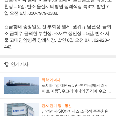
친상 = 5일, 빈소 울산시티병원 장례식장 특3호, 발인 7
일 오전 6시, 010-7979-0388.
△금창태 중앙일보 전 부회장 별세, 권위규 남편상, 금희
조 금희수 금덕현 부친상, 조재호 장인상 = 5일, 빈소 서
울 고대안암병원 장례식장, 발인 8일 오전 8시, 02-923-4
442.
인기기사
화학·에너지
로이터 "정제연료 3만 톤 한국에서 러시
아로 이동", 우크라이나의 공격에 수요 늘
어
전자·전기·정보통신
삼성전자 SK하이닉스 소극적 주주환원