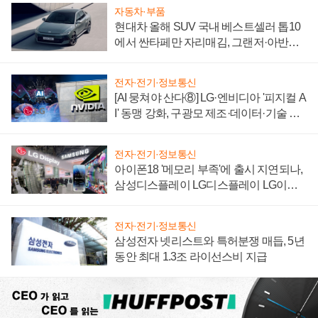
자동차·부품
현대차 올해 SUV 국내 베스트셀러 톱10
에서 싼타페만 자리매김, 그랜저·아반떼
'세단 쌍끌이'로 내수 방어
전자·전기·정보통신
[AI 뭉쳐야 산다⑧] LG·엔비디아 '피지컬 A
I' 동맹 강화, 구광모 제조·데이터·기술 결
집해 종합 로보틱스 기업으로
전자·전기·정보통신
아이폰18 '메모리 부족'에 출시 지연되나,
삼성디스플레이 LG디스플레이 LG이노
텍 '탈애플' 수익 다각화 속도
전자·전기·정보통신
삼성전자 넷리스트와 특허분쟁 매듭, 5년
동안 최대 1.3조 라이선스비 지급