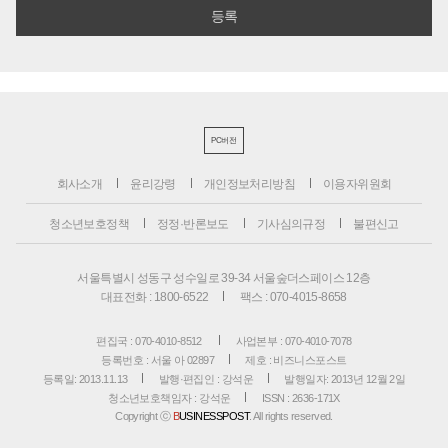
PC버전
회사소개
윤리강령
개인정보처리방침
이용자위원회
청소년보호정책
정정·반론보도
기사심의규정
불편신고
서울특별시 성동구 성수일로 39-34 서울숲더스페이스 12층
대표전화 : 1800-6522
팩스 : 070-4015-8658
편집국 : 070-4010-8512
사업본부 : 070-4010-7078
등록번호 : 서울 아 02897
제호 : 비즈니스포스트
등록일: 2013.11.13
발행·편집인 : 강석운
발행일자: 2013년 12월 2일
청소년보호책임자 : 강석운
ISSN : 2636-171X
Copyright ⓒ
B
USINESSPOST
. All rights reserved.