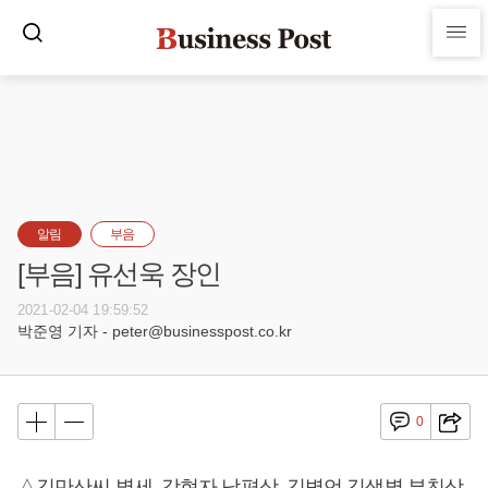
알림
부음
[부음] 유선욱 장인
2021-02-04 19:59:52
박준영 기자 - peter@businesspost.co.kr
0
△김만산씨 별세, 강현자 남편상, 김병언 김샛별 부친상,