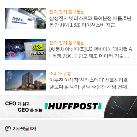
에 주도권 갈린다
전자·전기·정보통신
삼성전자 넷리스트와 특허분쟁 매듭, 5년
동안 최대 1.3조 라이선스비 지급
전자·전기·정보통신
[AI 뭉쳐야 산다⑧] LG·엔비디아 '피지컬 A
I' 동맹 강화, 구광모 제조·데이터·기술 결
집해 종합 로보틱스 기업으로
소비자·유통
이부진 야심작 '신라스테이' 서울신라호
텔보다 잘 나가, 평택·주문진·해남·건대로
성장판 더 넓힌다
기사댓글
0
개