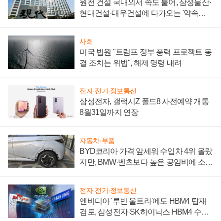
원전 건설 국내외서 속도 붙어, 삼성물산·
현대건설·대우건설에 다가오는 '약속의
시간'
사회
미국 법원 "트럼프 정부 풍력 프로젝트 동
결 조치는 위법", 해제 명령 내려
전자·전기·정보통신
삼성전자, 갤럭시Z 폴드8 사전예약 개통
8월31일까지 연장
자동차·부품
BYD코리아 가격 앞세워 수입차 4위 올랐
지만, BMW·벤츠보다 높은 공임비에 소비
자 불만 폭발
전자·전기·정보통신
엔비디아 '루빈 울트라'에도 HBM4 탑재
검토, 삼성전자·SK하이닉스 HBM4 수율