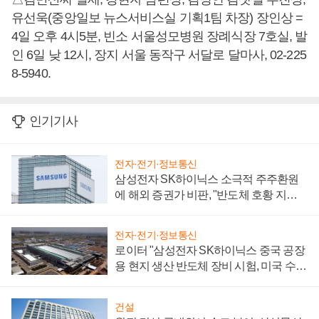
유선욱(중앙일보 뉴스서비스실 기획1팀 차장) 장인상 =
4일 오후 4시5분, 빈소 서울성모병원 장례식장 7호실, 발
인 6일 낮 12시, 장지 서울 동작구 서달로 달마사, 02-225
8-5940.
인기기사
전자·전기·정보통신
삼성전자 SK하이닉스 소극적 주주환원
에 해외 증권가 비판, "반도체 호황 지속
성 의문"
전자·전기·정보통신
로이터 "삼성전자 SK하이닉스 중국 공장
용 현지 생산 반도체 장비 시험, 미국 수출
통제 대비"
건설