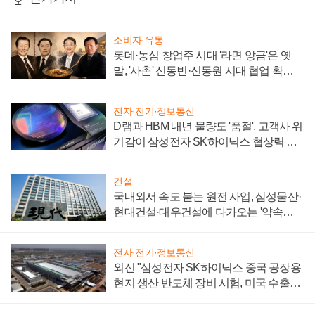
소비자·유통
롯데·농심 창업주 시대 '라면 앙금'은 옛
말, '사촌' 신동빈·신동원 시대 협업 확대
일로
전자·전기·정보통신
D램과 HBM 내년 물량도 '품절', 고객사 위
기감이 삼성전자 SK하이닉스 협상력 더
키워
건설
국내외서 속도 붙는 원전 사업, 삼성물산·
현대건설·대우건설에 다가오는 '약속의
시간'
전자·전기·정보통신
외신 "삼성전자 SK하이닉스 중국 공장용
현지 생산 반도체 장비 시험, 미국 수출통
제 대비"