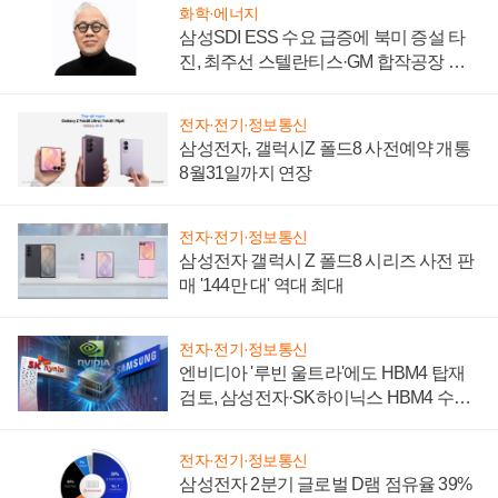
화학·에너지
삼성SDI ESS 수요 급증에 북미 증설 타
진, 최주선 스텔란티스·GM 합작공장 건
설 재추진하나
전자·전기·정보통신
삼성전자, 갤럭시Z 폴드8 사전예약 개통
8월31일까지 연장
전자·전기·정보통신
삼성전자 갤럭시 Z 폴드8 시리즈 사전 판
매 '144만 대' 역대 최대
전자·전기·정보통신
엔비디아 '루빈 울트라'에도 HBM4 탑재
검토, 삼성전자·SK하이닉스 HBM4 수율
에 주도권 갈린다
전자·전기·정보통신
삼성전자 2분기 글로벌 D램 점유율 39%