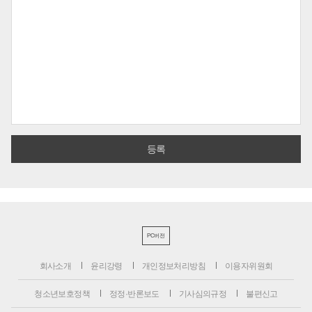
PC버전
회사소개
윤리강령
개인정보처리방침
이용자위원회
청소년보호정책
정정·반론보도
기사심의규정
불편신고