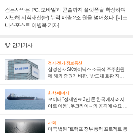
검은사막은 PC, 모바일과 콘솔까지 플랫폼을 확장하며
지난해 지식재산(IP) 누적 매출 2조 원을 넘어섰다. [비즈
니스포스트 이병욱 기자]
인기기사
전자·전기·정보통신
삼성전자 SK하이닉스 소극적 주주환원
에 해외 증권가 비판, "반도체 호황 지속
성 의문"
화학·에너지
로이터 "정제연료 3만 톤 한국에서 러시
아로 이동", 우크라이나의 공격에 수요 늘
어
사회
미국 법원 "트럼프 정부 풍력 프로젝트 동