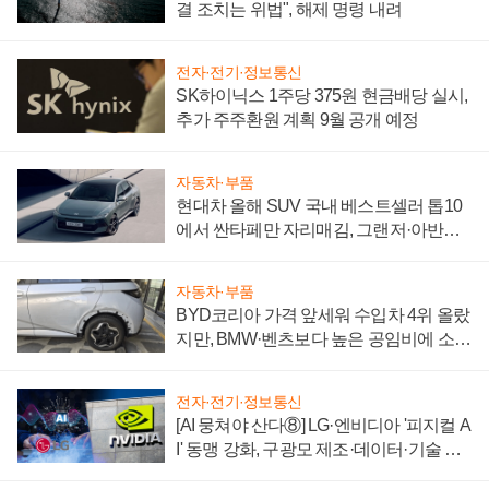
결 조치는 위법", 해제 명령 내려
전자·전기·정보통신
SK하이닉스 1주당 375원 현금배당 실시,
추가 주주환원 계획 9월 공개 예정
자동차·부품
현대차 올해 SUV 국내 베스트셀러 톱10
에서 싼타페만 자리매김, 그랜저·아반떼
'세단 쌍끌이'로 내수 방어
자동차·부품
BYD코리아 가격 앞세워 수입차 4위 올랐
지만, BMW·벤츠보다 높은 공임비에 소비
자 불만 폭발
전자·전기·정보통신
[AI 뭉쳐야 산다⑧] LG·엔비디아 '피지컬 A
I' 동맹 강화, 구광모 제조·데이터·기술 결
집해 종합 로보틱스 기업으로