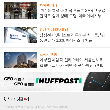
화학·에너지
'한수원 협력사' 미국 오클로 SMR 연구용
원자로 '임계 상태' 도달, 미국 에너지부
"중요한 이정표"
전자·전기·정보통신
삼성전자 넷리스트와 특허분쟁 매듭, 5년
동안 최대 1.3조 라이선스비 지급
소비자·유통
이부진 야심작 '신라스테이' 서울신라호
텔보다 잘 나가, 평택·주문진·해남·건대로
성장판 더 넓힌다
기사댓글
0
개
200자까지 쓰실 수 있습니다. (현재 0 byte / 최대 400byte)