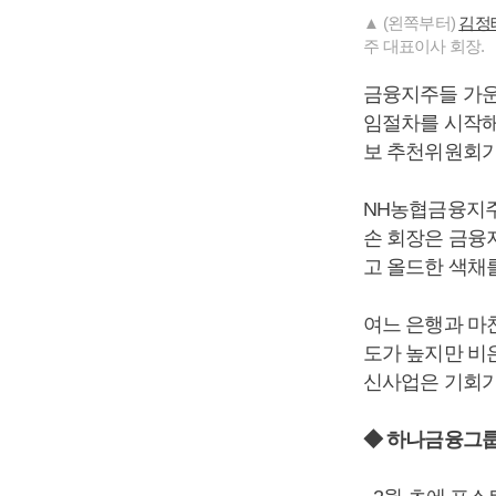
▲ (왼쪽부터)
김정
주 대표이사 회장.
금융지주들 가운
임절차를 시작해
보 추천위원회가
NH농협금융지
손 회장은 금융
고 올드한 색채
여느 은행과 마
도가 높지만 비
신사업은 기회가 
◆ 하나금융그룹