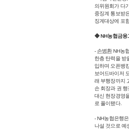
의위원회가 다가
중징계 통보받
징계대상에 포함
◆ NH농협금융
-
손병환
NH농협
한층 탄력을 받
입하며 오픈뱅킹
보어드바이저 도
래 부행장까지 
손 회장과 권 
대신 현장경영을
로 풀이됐다.
- NH농협은행
나설 것으로 예