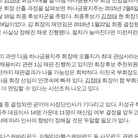
스트
김정태
회장시대를 열 다음 하나금융지주 회장 선임절차가
운 회장 선출 과정을 살펴보면 하나금융지주는 2015년 2월
달 16일 최종 후보자군을 추렸다. 최종후보가
김정태
현 회장
24일이었다. 김 회장의 재연임은 2018년 1월22일 최종 결정
 사실상 정해진 채로 진행됐다. 절차가 늦어진다면 이런저런
 과연 다음 하나금융지주 회장에 오를지가 최대 관심사라는
은 채용비리 관련 1심 재판 진행하고 있지만 회장후보 추천위
전까지 재판결과가 나올 가능성은 희박하다. 이진국 부회장도
다음 회장 선임이 안갯속에 빠져 있다.
김정태
회장이 함 부회
 더 연임할 수 있다는 시선조차 나오고 있다.
 2월 중 결정되면 곧이어 사장단인사가 기다리고 있다. 지성규
 대표이사 14명 가운데 11명이 재신임 여부 결정을 앞두고 
냐에 따라 인사의 향방이 정해질 것은 두말할 필요가 없다.
, 디스커버리펀드, 이탈리아헬스케어펀드 등 사모펀드 관련 