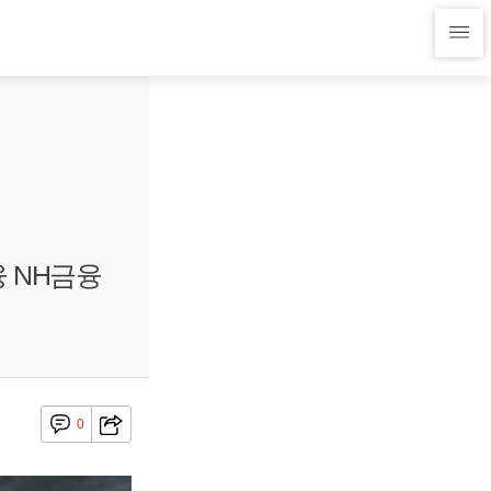
융 NH금융
0