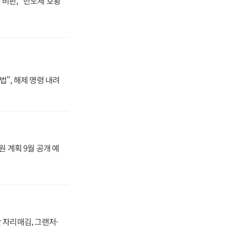
비판, "반도체 호황
법", 해제 명령 내려
원 계획 9월 공개 예
 자리매김, 그랜저·