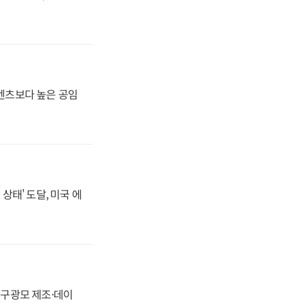
·벤츠보다 높은 공임
상태' 도달, 미국 에
화, 구광모 제조·데이