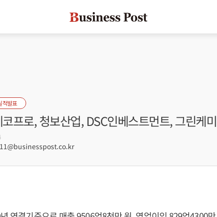
실적발표
에코프로, 청보산업, DSC인베스트먼트, 그린케
4
1@businesspost.co.kr
년 연결기준으로 매출 9506억8천만 원, 영업이익 829억4300만 