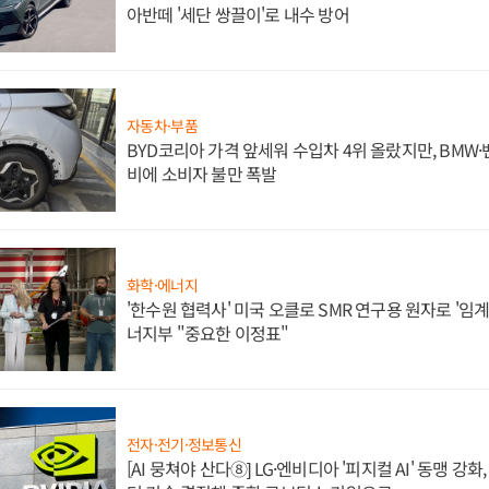
아반떼 '세단 쌍끌이'로 내수 방어
자동차·부품
BYD코리아 가격 앞세워 수입차 4위 올랐지만, BMW
비에 소비자 불만 폭발
화학·에너지
'한수원 협력사' 미국 오클로 SMR 연구용 원자로 '임계 
너지부 "중요한 이정표"
전자·전기·정보통신
[AI 뭉쳐야 산다⑧] LG·엔비디아 '피지컬 AI' 동맹 강