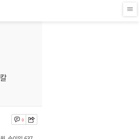
미칼
0
원, 순이익 637