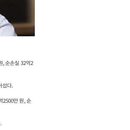
원, 순손실 32억2
아섰다.
2500만 원, 순
.