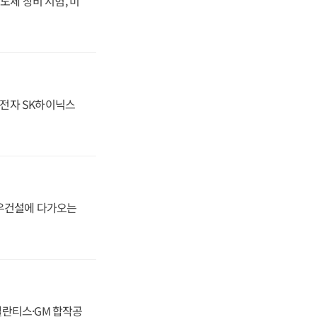
도체 장비 시험, 미
성전자 SK하이닉스
대우건설에 다가오는
스텔란티스·GM 합작공