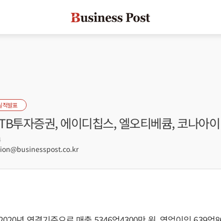
실적발표
KTB투자증권, 에이디칩스, 엘오티베큠, 코나아이
4
on@businesspost.co.kr
020년 연결기준으로 매출 5346억4300만 원, 영업이익 639억8