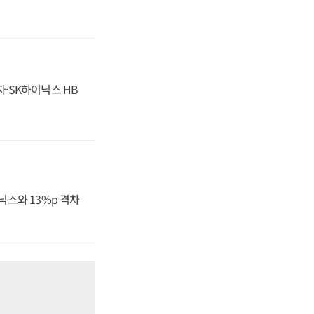
자·SK하이닉스 HB
닉스와 13%p 격차