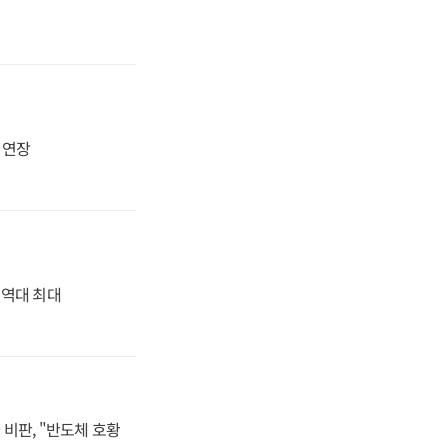
지 연장
' 역대 최대
비판, "반도체 호황