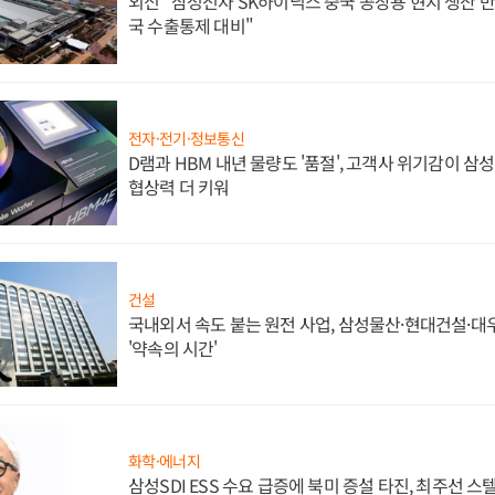
외신 "삼성전자 SK하이닉스 중국 공장용 현지 생산 반
국 수출통제 대비"
전자·전기·정보통신
D램과 HBM 내년 물량도 '품절', 고객사 위기감이 삼
협상력 더 키워
건설
국내외서 속도 붙는 원전 사업, 삼성물산·현대건설·
'약속의 시간'
화학·에너지
삼성SDI ESS 수요 급증에 북미 증설 타진, 최주선 