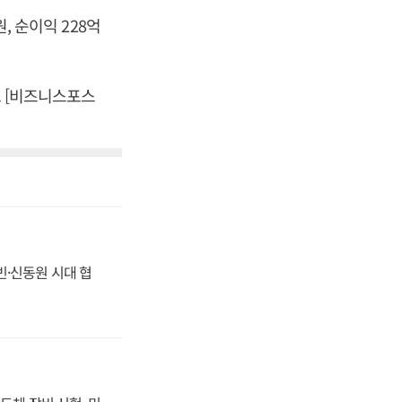
, 순이익 228억
. [비즈니스포스
동빈·신동원 시대 협