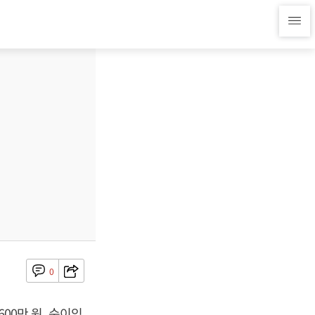
0
600만 원, 순이익