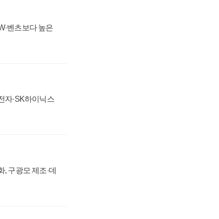
MW·벤츠보다 높은
성전자·SK하이닉스
강화, 구광모 제조·데