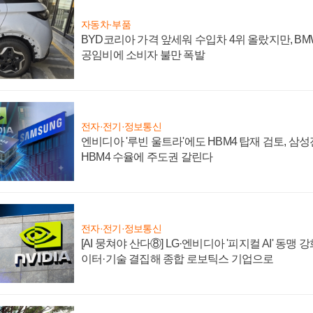
자동차·부품
BYD코리아 가격 앞세워 수입차 4위 올랐지만, B
공임비에 소비자 불만 폭발
전자·전기·정보통신
엔비디아 '루빈 울트라'에도 HBM4 탑재 검토, 삼
HBM4 수율에 주도권 갈린다
전자·전기·정보통신
[AI 뭉쳐야 산다⑧] LG·엔비디아 '피지컬 AI' 동맹 
이터·기술 결집해 종합 로보틱스 기업으로