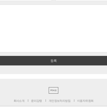
PC버전
회사소개
윤리강령
개인정보처리방침
이용자위원회