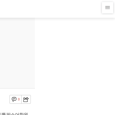
0
화(리틀팍스어학원