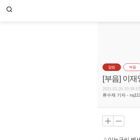
알림
부음
[부음] 이재
2021-01-29 20:39:5
류수재 기자 - rsj111
△이능구씨 별세