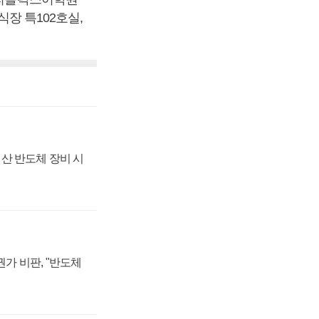
식장 특102호실,
산 반도체 장비 시
가 비판, "반도체