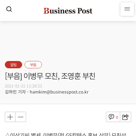
알림
부음
[부음] 이병무 모친, 조영훈 부친
2021-01-21 11:28:23
김하민 기자 - hamkim@businesspost.co.kr
0
△이상기씨 별세, 이병무(전 GS칼텍스 홍보 상무) 모친상,