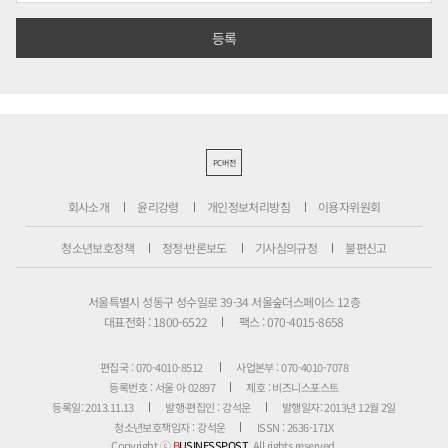
PC버전
회사소개
윤리강령
개인정보처리방침
이용자위원회
청소년보호정책
정정·반론보도
기사심의규정
불편신고
서울특별시 성동구 성수일로 39-34 서울숲더스페이스 12층
대표전화 : 1800-6522
팩스 : 070-4015-8658
편집국 : 070-4010-8512
사업본부 : 070-4010-7078
등록번호 : 서울 아 02897
제호 : 비즈니스포스트
등록일: 2013.11.13
발행·편집인 : 강석운
발행일자: 2013년 12월 2일
청소년보호책임자 : 강석운
ISSN : 2636-171X
Copyright ⓒ
B
USINESSPOST
. All rights reserved.