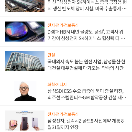
외신 "삼성전자 SK하이닉스 중국 공장용 현
지 생산 반도체 장비 시험, 미국 수출통제 대
비"
전자·전기·정보통신
D램과 HBM 내년 물량도 '품절', 고객사 위
기감이 삼성전자 SK하이닉스 협상력 더 키
워
건설
국내외서 속도 붙는 원전 사업, 삼성물산·현
대건설·대우건설에 다가오는 '약속의 시간'
화학·에너지
삼성SDI ESS 수요 급증에 북미 증설 타진,
최주선 스텔란티스·GM 합작공장 건설 재추
진하나
전자·전기·정보통신
삼성전자, 갤럭시Z 폴드8 사전예약 개통 8
월31일까지 연장