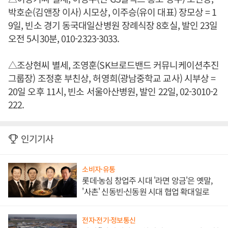
박호순(김앤장 이사) 시모상, 이주승(유이 대표) 장모상 = 1
9일, 빈소 경기 동국대일산병원 장례식장 8호실, 발인 23일
오전 5시30분, 010-2323-3033.
△조상현씨 별세, 조영훈(SK브로드밴드 커뮤니케이션추진
그룹장) 조정훈 부친상, 허영희(광남중학교 교사) 시부상 =
20일 오후 11시, 빈소 서울아산병원, 발인 22일, 02-3010-2
222.
인기기사
소비자·유통
롯데·농심 창업주 시대 '라면 앙금'은 옛말,
'사촌' 신동빈·신동원 시대 협업 확대일로
전자·전기·정보통신