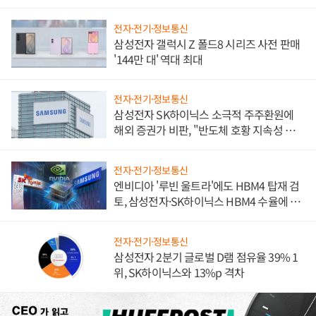
전자·전기·정보통신
삼성전자 갤럭시 Z 폴드8 시리즈 사전 판매
'144만 대' 역대 최대
전자·전기·정보통신
삼성전자 SK하이닉스 소극적 주주환원에
해외 증권가 비판, "반도체 호황 지속성 의
문"
전자·전기·정보통신
엔비디아 '루빈 울트라'에도 HBM4 탑재 검
토, 삼성전자·SK하이닉스 HBM4 수율에 주
도권 갈린다
전자·전기·정보통신
삼성전자 2분기 글로벌 D램 점유율 39% 1
위, SK하이닉스와 13%p 격차