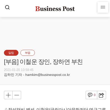
알림
부음
[부음] 이철운 장인, 장하연 부친
2021-01-20 10:59:45
김하민 기자 - hamkim@businesspost.co.kr
0
△정석채씨 별세, 이철운(국립아시아문화전당 연구교류