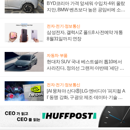
BYD코리아 가격 앞세워 수입차 4위 올랐
지만, BMW·벤츠보다 높은 공임비에 소비
자 불만 폭발
전자·전기·정보통신
삼성전자, 갤럭시Z 폴드8 사전예약 개통
8월31일까지 연장
자동차·부품
현대차 SUV 국내 베스트셀러 톱10에서
사라진다, 정의선 그랜저·아반떼 '세단 쌍
끌이'로 내수 방어
전자·전기·정보통신
[AI 뭉쳐야 산다⑧] LG·엔비디아 '피지컬 A
I' 동맹 강화, 구광모 제조·데이터·기술 결
집해 종합 로보틱스 기업으로