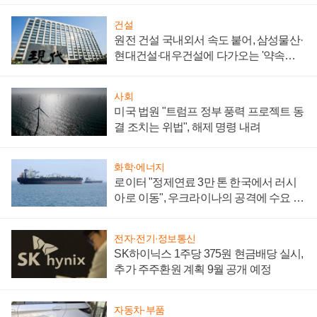
건설
원전 건설 국내외서 속도 붙어, 삼성물산·
현대건설·대우건설에 다가오는 '약속의
시간'
사회
미국 법원 "트럼프 정부 풍력 프로젝트 동
결 조치는 위법", 해제 명령 내려
화학·에너지
로이터 "정제연료 3만 톤 한국에서 러시
아로 이동", 우크라이나의 공격에 수요 늘
어
전자·전기·정보통신
SK하이닉스 1주당 375원 현금배당 실시,
추가 주주환원 계획 9월 공개 예정
자동차·부품