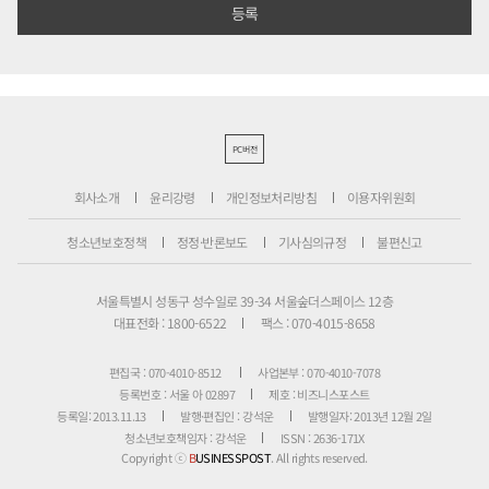
PC버전
회사소개
윤리강령
개인정보처리방침
이용자위원회
청소년보호정책
정정·반론보도
기사심의규정
불편신고
서울특별시 성동구 성수일로 39-34 서울숲더스페이스 12층
대표전화 : 1800-6522
팩스 : 070-4015-8658
편집국 : 070-4010-8512
사업본부 : 070-4010-7078
등록번호 : 서울 아 02897
제호 : 비즈니스포스트
등록일: 2013.11.13
발행·편집인 : 강석운
발행일자: 2013년 12월 2일
청소년보호책임자 : 강석운
ISSN : 2636-171X
Copyright ⓒ
B
USINESSPOST
. All rights reserved.