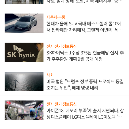
자로 '임계 상태' 도달, 미국 에너지부 "중요
한 이정표"
자동차·부품
현대차 올해 SUV 국내 베스트셀러 톱10에
서 싼타페만 자리매김, 그랜저·아반떼 '세단
쌍끌이'로 내수 방어
전자·전기·정보통신
SK하이닉스 1주당 375원 현금배당 실시, 추
가 주주환원 계획 9월 공개 예정
사회
미국 법원 "트럼프 정부 풍력 프로젝트 동결
조치는 위법", 해제 명령 내려
전자·전기·정보통신
아이폰18 '메모리 부족'에 출시 지연되나, 삼
성디스플레이 LG디스플레이 LG이노텍 '탈
애플' 수익 다각화 속도