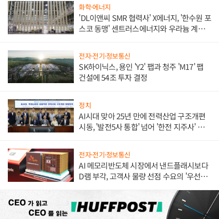
화학·에너지
'DL이앤씨 SMR 협력사' X에너지, '한수원 포
스코 동맹' 센트러스에너지와 우라늄 계약
체결
전자·전기·정보통신
SK하이닉스, 용인 'Y2' 팹과 청주 'M17' 팹
건설에 54조 투자 결정
정치
AI시대 맞아 25년 만에 전력산업 구조개편
시동, '발전5사 통합' 넘어 '한전 지주사' 재편
론도
전자·전기·정보통신
AI 메모리반도체 시장에서 낸드플래시보다
D램 부각, 고객사 물량 선점 수요의 '우선순
위'