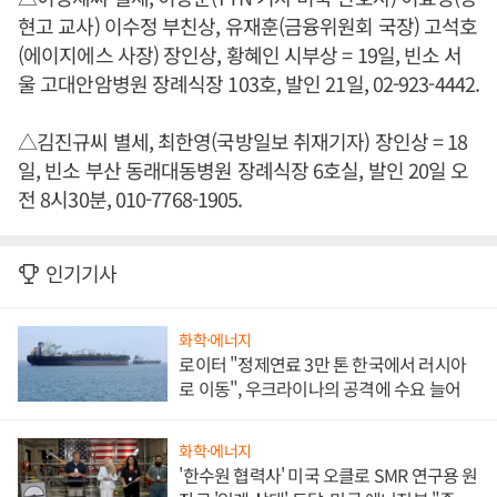
현고 교사) 이수정 부친상, 유재훈(금융위원회 국장) 고석호
(에이지에스 사장) 장인상, 황혜인 시부상 = 19일, 빈소 서
울 고대안암병원 장례식장 103호, 발인 21일, 02-923-4442.
△김진규씨 별세, 최한영(국방일보 취재기자) 장인상 = 18
일, 빈소 부산 동래대동병원 장례식장 6호실, 발인 20일 오
전 8시30분, 010-7768-1905.
인기기사
화학·에너지
로이터 "정제연료 3만 톤 한국에서 러시아
로 이동", 우크라이나의 공격에 수요 늘어
화학·에너지
'한수원 협력사' 미국 오클로 SMR 연구용 원