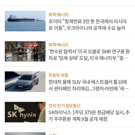
화학·에너지
로이터 "정제연료 3만 톤 한국에서 러시아
로 이동", 우크라이나의 공격에 수요 늘어
화학·에너지
'한수원 협력사' 미국 오클로 SMR 연구용 원
자로 '임계 상태' 도달, 미국 에너지부 "중요
한 이정표"
자동차·부품
현대차 올해 SUV 국내 베스트셀러 톱10에
서 싼타페만 자리매김, 그랜저·아반떼 '세단
쌍끌이'로 내수 방어
전자·전기·정보통신
SK하이닉스 1주당 375원 현금배당 실시, 추
가 주주환원 계획 9월 공개 예정