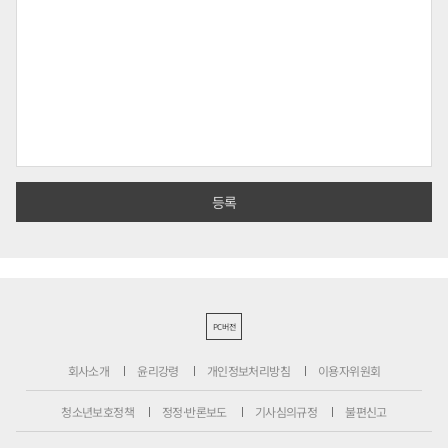
PC버전
회사소개
윤리강령
개인정보처리방침
이용자위원회
청소년보호정책
정정·반론보도
기사심의규정
불편신고