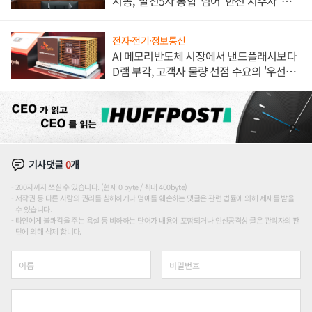
시동, '발전5사 통합' 넘어 '한전 지주사' 재편
론도
전자·전기·정보통신
AI 메모리반도체 시장에서 낸드플래시보다
D램 부각, 고객사 물량 선점 수요의 '우선순
위'
기사댓글
0
개
200자까지 쓰실 수 있습니다. (현재 0 byte / 최대 400byte)
저작권 등 다른 사람의 권리를 침해하거나 명예를 훼손하는 댓글은 관련 법률에 의해 제재를 받을
수 있습니다.
타인에게 불쾌감을 주는 욕설 등 비하하는 단어가 내용에 포함되거나 인신공격성 글은 관리자의 판
단에 의해 삭제 합니다.