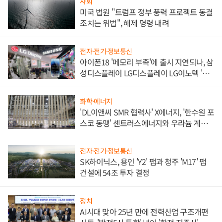
사회
미국 법원 "트럼프 정부 풍력 프로젝트 동결
조치는 위법", 해제 명령 내려
전자·전기·정보통신
아이폰18 '메모리 부족'에 출시 지연되나, 삼
성디스플레이 LG디스플레이 LG이노텍 '탈
애플' 수익 다각화 속도
화학·에너지
'DL이앤씨 SMR 협력사' X에너지, '한수원 포
스코 동맹' 센트러스에너지와 우라늄 계약
체결
전자·전기·정보통신
SK하이닉스, 용인 'Y2' 팹과 청주 'M17' 팹
건설에 54조 투자 결정
정치
AI시대 맞아 25년 만에 전력산업 구조개편