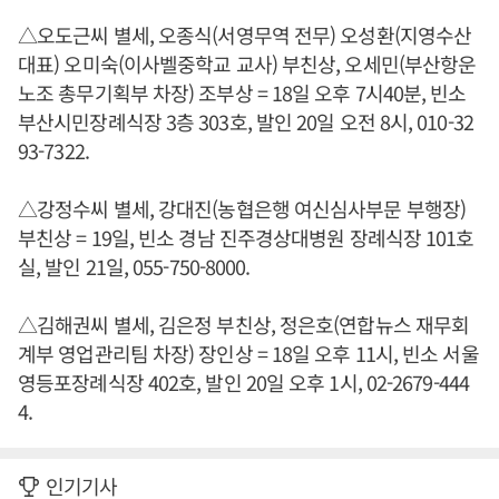
△오도근씨 별세, 오종식(서영무역 전무) 오성환(지영수산
대표) 오미숙(이사벨중학교 교사) 부친상, 오세민(부산항운
노조 총무기획부 차장) 조부상 = 18일 오후 7시40분, 빈소
부산시민장례식장 3층 303호, 발인 20일 오전 8시, 010-32
93-7322.
△강정수씨 별세, 강대진(농협은행 여신심사부문 부행장)
부친상 = 19일, 빈소 경남 진주경상대병원 장례식장 101호
실, 발인 21일, 055-750-8000.
△김해권씨 별세, 김은정 부친상, 정은호(연합뉴스 재무회
계부 영업관리팀 차장) 장인상 = 18일 오후 11시, 빈소 서울
영등포장례식장 402호, 발인 20일 오후 1시, 02-2679-444
4.
인기기사