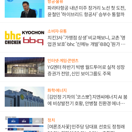
항공·물류
파라타항공 내년 미주 장거리 노선 첫 도전,
윤철민 '하이브리드 항공사' 승부수 통할까
소비자·유통
치킨3사 '가맹점 상생' 비교해보니, 교촌 '영
업권 보호'·bhc '신메뉴 개발'·BBQ '원가 부
담'
인터넷·게임·콘텐츠
YG엔터 하반기 빅뱅 월드투어로 실적 성장
증권가 전망, 신인 보이그룹도 주목
화학·에너지
[김민정 기자의 '코스뽀'] 지엔씨에너지 AI 붐
에 비상발전기 호황, 안병철 친환경 에너지
발전전문기업 향한다
정치
[여론조사꽃] 민주당 당대표 선호도 정청래