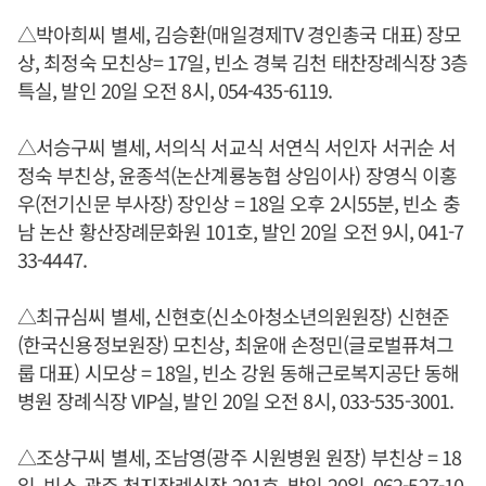
△박아희씨 별세, 김승환(매일경제TV 경인총국 대표) 장모
상, 최정숙 모친상= 17일, 빈소 경북 김천 태찬장례식장 3층
특실, 발인 20일 오전 8시, 054-435-6119.
△서승구씨 별세, 서의식 서교식 서연식 서인자 서귀순 서
정숙 부친상, 윤종석(논산계룡농협 상임이사) 장영식 이홍
우(전기신문 부사장) 장인상 = 18일 오후 2시55분, 빈소 충
남 논산 황산장례문화원 101호, 발인 20일 오전 9시, 041-7
33-4447.
△최규심씨 별세, 신현호(신소아청소년의원원장) 신현준
(한국신용정보원장) 모친상, 최윤애 손정민(글로벌퓨쳐그
룹 대표) 시모상 = 18일, 빈소 강원 동해근로복지공단 동해
병원 장례식장 VIP실, 발인 20일 오전 8시, 033-535-3001.
△조상구씨 별세, 조남영(광주 시원병원 원장) 부친상 = 18
일, 빈소 광주 천지장례식장 201호, 발인 20일, 062-527-10