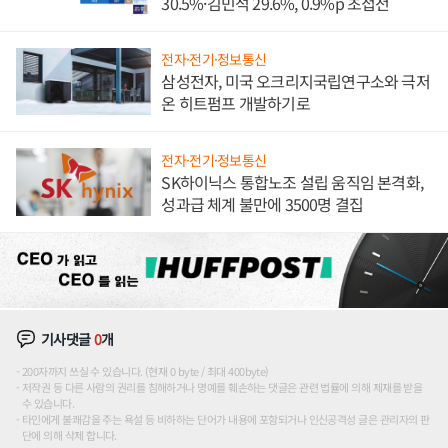
30.5%·김민석 29.6%, 0.9%p 초접전
전자·전기·정보통신
삼성전자, 미국 오크리지국립연구소와 극저
온 히트펌프 개발하기로
전자·전기·정보통신
SK하이닉스 통합노조 설립 움직임 본격화,
성과급 체계 불만에 3500명 결집
기사댓글
0
개
200자까지 쓰실 수 있습니다. (현재 0 byte / 최대 400byte)
저작권 등 다른 사람의 권리를 침해하거나 명예를 훼손하는 댓글은 관련 법률에 의해 제재를 받을
수 있습니다.
타인에게 불쾌감을 주는 욕설 등 비하하는 단어가 내용에 포함되거나 인신공격성 글은 관리자의 판
단에 의해 삭제 합니다.