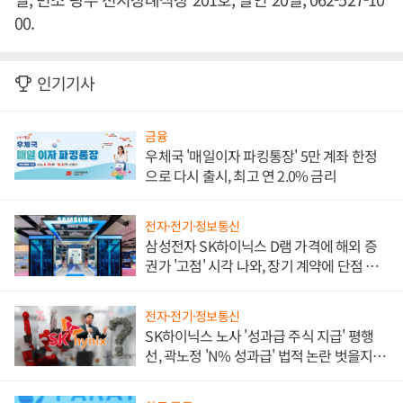
00.
인기기사
금융
우체국 '매일이자 파킹통장' 5만 계좌 한정
으로 다시 출시, 최고 연 2.0% 금리
전자·전기·정보통신
삼성전자 SK하이닉스 D램 가격에 해외 증
권가 '고점' 시각 나와, 장기 계약에 단점 부
각
전자·전기·정보통신
SK하이닉스 노사 '성과급 주식 지급' 평행
선, 곽노정 'N% 성과급' 법적 논란 벗을지 주
목