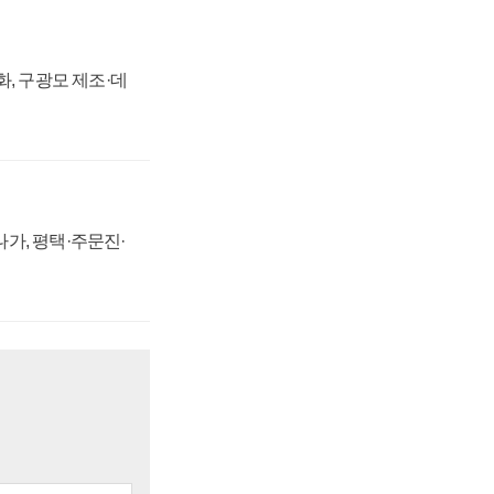
강화, 구광모 제조·데
가, 평택·주문진·