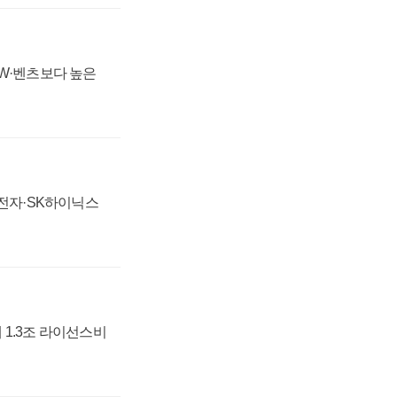
MW·벤츠보다 높은
성전자·SK하이닉스
 1.3조 라이선스비