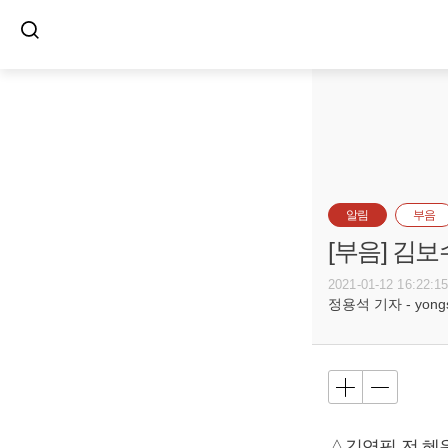
알림
부음
[부음] 김보
2021-01-12 16:22:1
정용석 기자 - yongs@
△김영필 전 혜