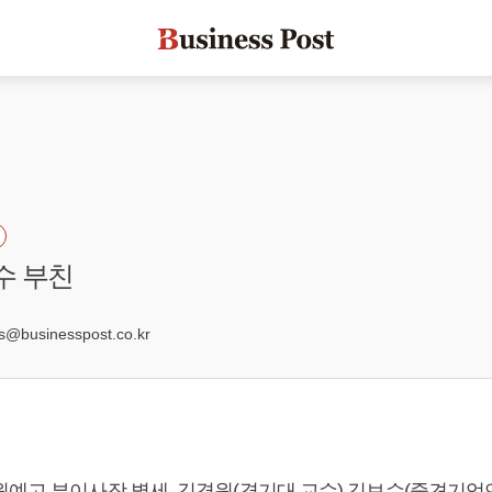
수 부친
5
businesspost.co.kr
원예고 부이사장 별세, 김경원(경기대 교수) 김보수(중견기업