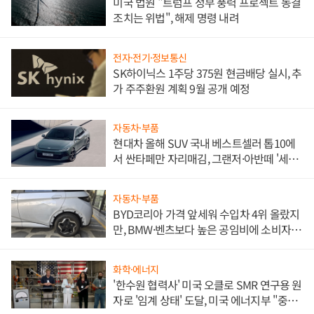
미국 법원 "트럼프 정부 풍력 프로젝트 동결
조치는 위법", 해제 명령 내려
전자·전기·정보통신
SK하이닉스 1주당 375원 현금배당 실시, 추
가 주주환원 계획 9월 공개 예정
자동차·부품
현대차 올해 SUV 국내 베스트셀러 톱10에
서 싼타페만 자리매김, 그랜저·아반떼 '세단
쌍끌이'로 내수 방어
자동차·부품
BYD코리아 가격 앞세워 수입차 4위 올랐지
만, BMW·벤츠보다 높은 공임비에 소비자
불만 폭발
화학·에너지
'한수원 협력사' 미국 오클로 SMR 연구용 원
자로 '임계 상태' 도달, 미국 에너지부 "중요