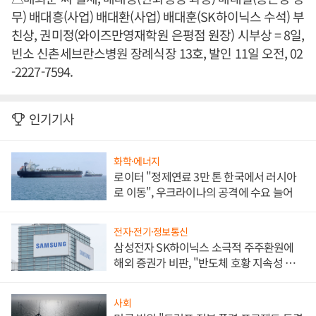
무) 배대흥(사업) 배대환(사업) 배대훈(SK하이닉스 수석) 부
친상, 권미정(와이즈만영재학원 은평점 원장) 시부상 = 8일,
빈소 신촌세브란스병원 장례식장 13호, 발인 11일 오전, 02
-2227-7594.
인기기사
화학·에너지
로이터 "정제연료 3만 톤 한국에서 러시아
로 이동", 우크라이나의 공격에 수요 늘어
전자·전기·정보통신
삼성전자 SK하이닉스 소극적 주주환원에
해외 증권가 비판, "반도체 호황 지속성 의
문"
사회