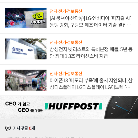
한 이정표"
전자·전기·정보통신
[AI 뭉쳐야 산다⑧] LG·엔비디아 '피지컬 AI'
동맹 강화, 구광모 제조·데이터·기술 결집
해 종합 로보틱스 기업으로
전자·전기·정보통신
삼성전자 넷리스트와 특허분쟁 매듭, 5년 동
안 최대 1.3조 라이선스비 지급
전자·전기·정보통신
아이폰18 '메모리 부족'에 출시 지연되나, 삼
성디스플레이 LG디스플레이 LG이노텍 '탈
애플' 수익 다각화 속도
기사댓글
0
개