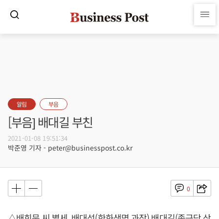
알림
부음
[부음] 배대길 부친
2021-01-08 19:51:34
박준영 기자 - peter@businesspost.co.kr
0
△배희문 씨 별세, 배대성(한화생명 과장) 배대길(종근당 상