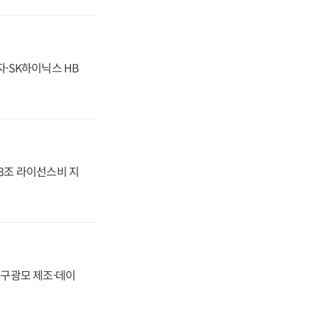
자·SK하이닉스 HB
.3조 라이선스비 지
화, 구광모 제조·데이