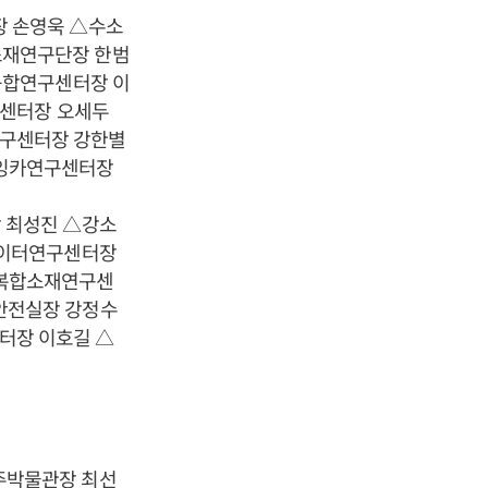
 손영욱 △수소
소재연구단장 한범
융합연구센터장 이
구센터장 오세두
구센터장 강한별
라잉카연구센터장
 최성진 △강소
데이터연구센터장
성복합소재연구센
안전실장 강정수
터장 이호길 △
주박물관장 최선