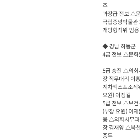
주
과장급 전보 △
국립중앙박물관 
개방형직위 임용
◆ 경남 하동군
4급 전보 △문
5급 승진 △의
장 직무대리 이
계차엑스포조직위
요원) 이정걸
5급 전보 △보
(부장 요원) 
용 △의회사무과
장 김재영 △북
종두