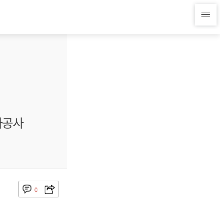
자공사
0