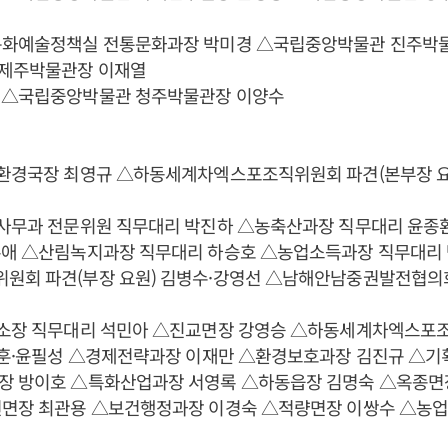
문화예술정책실 전통문화과장 박미경 △국립중앙박물관 진주박물
제주박물관장 이재열
 △국립중앙박물관 청주박물관장 이양수
화환경국장 최영규 △하동세계차엑스포조직위원회 파견(본부장 요
회사무과 전문위원 직무대리 박진하 △농축산과장 직무대리 윤종
홍애 △산림녹지과장 직무대리 하승호 △농업소득과장 직무대리
원회 파견(부장 요원) 김병수·강영선 △남해안남중권발전협의
건소장 직무대리 석민아 △진교면장 강영승 △하동세계차엑스포
이재훈·윤필성 △경제전략과장 이재만 △환경보호과장 김진규 △
장 방이호 △특화산업과장 서영록 △하동읍장 김명숙 △옥종면
천면장 최관용 △보건행정과장 이경숙 △적량면장 이쌍수 △농