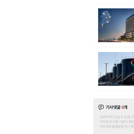
기사댓글
0
개
200자까지 쓰실 수 있습니다. (
저작권 등 다른 사람의 권리
타인에게 불쾌감을 주는 욕설