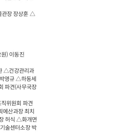
관장 장상훈 △
원) 이동진
환 △건강관리과
 박영규 △하동세
회 파견(사무국장
조직위원회 파견
기획예산과장 최치
장 허식 △화개면
업기술센터소장 박