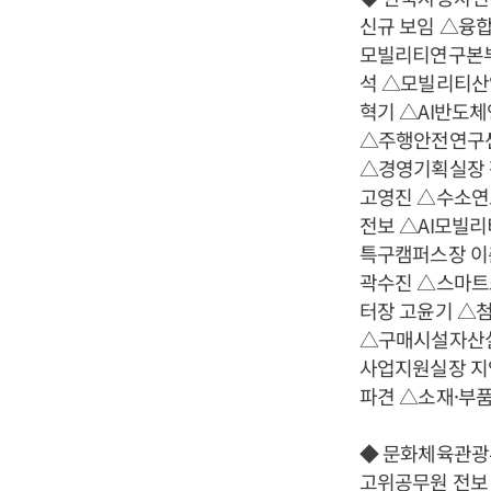
신규 보임 △융
모빌리티연구본부
석 △모빌리티산
혁기 △AI반도
△주행안전연구센
△경영기획실장 
고영진 △수소연
전보 △AI모빌
특구캠퍼스장 이
곽수진 △스마트
터장 고윤기 △
△구매시설자산실
사업지원실장 지
파견 △소재·부
◆ 문화체육관광
고위공무원 전보