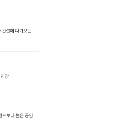
대우건설에 다가오는
지 연장
·벤츠보다 높은 공임