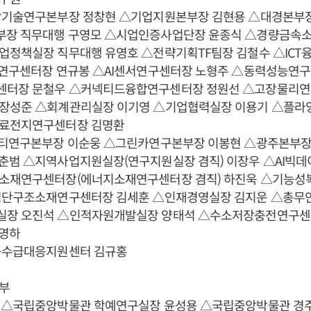
합기술연구본부장 정창현 △기업지원본부장 김현용 △대경본부장
장 직무대행 구영모 △시업인증사업단장 윤종식 △경량금속
업정책실장 직무대행 유영호 △전략기획TF팀장 김철수 △ICT
체연구센터장 연규봉 △AI센서연구센터장 노형주 △동력성능연
터장 문철우 △커넥티드융합연구센터장 정원선 △고장물리연
장성준 △회계관리실장 이기영 △기업협력실장 이용기 △플
료전지연구센터장 김명환
리티연구본부장 이순웅 △그린카연구본부장 이봉현 △광주본부장
춘범 △지역사업지원실장(연구지원실장 겸직) 이장우 △AI빅
소재연구센터장(에너지소재연구센터장 겸직) 하진욱 △기능
첨단구조소재연구센터장 김세훈 △인재경영실장 김지운 △총무
장 오진석 △인적자원개발실장 양태석 △수소저장충전연구센
영하
품수급대응지원센터 김규홍
부
 △국립중앙박물관 학예연구실장 윤성용 △국립중앙박물관 경