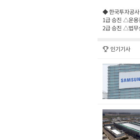
◆ 한국투자공사
1급 승진 △운
2급 승진 △법
인기기사