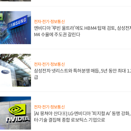
전자·전기·정보통신
엔비디아 '루빈 울트라'에도 HBM4 탑재 검토, 삼성전
M4 수율에 주도권 갈린다
전자·전기·정보통신
삼성전자 넷리스트와 특허분쟁 매듭, 5년 동안 최대 1
급
전자·전기·정보통신
[AI 뭉쳐야 산다⑧] LG·엔비디아 '피지컬 AI' 동맹 강
터·기술 결집해 종합 로보틱스 기업으로