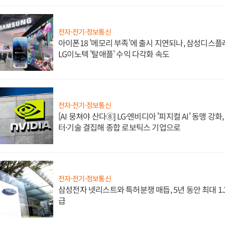
전자·전기·정보통신
아이폰18 '메모리 부족'에 출시 지연되나, 삼성디스
LG이노텍 '탈애플' 수익 다각화 속도
전자·전기·정보통신
[AI 뭉쳐야 산다⑧] LG·엔비디아 '피지컬 AI' 동맹 강
터·기술 결집해 종합 로보틱스 기업으로
전자·전기·정보통신
삼성전자 넷리스트와 특허분쟁 매듭, 5년 동안 최대 1
급