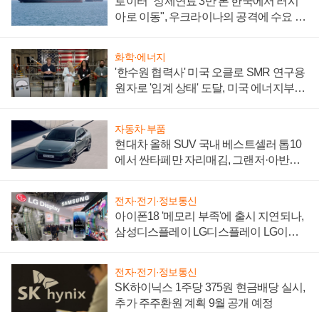
로이터 "정제연료 3만 톤 한국에서 러시
아로 이동", 우크라이나의 공격에 수요 늘
어
화학·에너지
'한수원 협력사' 미국 오클로 SMR 연구용
원자로 '임계 상태' 도달, 미국 에너지부
"중요한 이정표"
자동차·부품
현대차 올해 SUV 국내 베스트셀러 톱10
에서 싼타페만 자리매김, 그랜저·아반떼
'세단 쌍끌이'로 내수 방어
전자·전기·정보통신
아이폰18 '메모리 부족'에 출시 지연되나,
삼성디스플레이 LG디스플레이 LG이노
텍 '탈애플' 수익 다각화 속도
전자·전기·정보통신
SK하이닉스 1주당 375원 현금배당 실시,
추가 주주환원 계획 9월 공개 예정