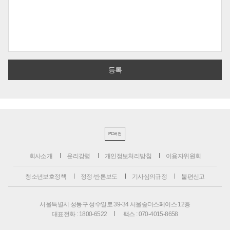
PC버전
회사소개
윤리강령
개인정보처리방침
이용자위원회
청소년보호정책
정정·반론보도
기사심의규정
불편신고
서울특별시 성동구 성수일로 39-34 서울숲더스페이스 12층
대표전화 : 1800-6522
팩스 : 070-4015-8658