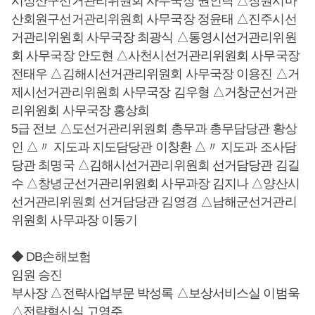
시성산구선거관리위원회 사무국장 권인탁 △창원시마
산회원구선거관리위원회 사무국장 정윤태 △진주시선
거관리위원회 사무국장 최광식 △통영시선거관리위원
회 사무국장 안도현 △사천시선거관리위원회 사무국장
전태우 △김해시선거관리위원회 사무국장 이용진 △거
제시선거관리위원회 사무국장 김우형 △거창군선거관
리위원회 사무국장 홍상희
5급 전보 △도선거관리위원회 총무과 총무담당관 황상
인 △〃 지도과 지도담당관 이창환 △〃 지도과 조사담
당관 최명국 △김해시선거관리위원회 선거담당관 김길
수 △창녕군선거관리위원회 사무과장 김지나 △양산시
선거관리위원회 선거담당관 김영경 △남해군선거관리
위원회 사무과장 이동기
◆ DB손해보험
임원 승진
부사장 △전략사업부문 박성록 △보상서비스실 이범욱
△전략혁신실 고영주