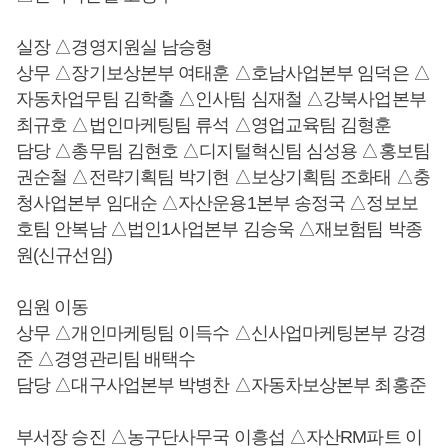
실장 △경영지원실 남승형
상무 △장기보상본부 여태훈 △호남사업본부 임덕은 △
자동차업무팀 김학출 △인사팀 심재철 △강북사업본부
최규호 △법인마케팅팀 류석 △영업교육팀 김형훈
담당 △총무팀 김현호 △디지털혁신팀 심성용 △홍보팀
권순철 △전략기획팀 박기현 △보상기획팀 조화태 △충
청사업본부 임대순 △자산운용1본부 송정국 △정보보
호팀 안복남 △법인1사업본부 김승욱 △재보험팀 박종
원(신규선임)
임원 이동
상무 △개인마케팅팀 이득수 △신사업마케팅본부 강경
준 △경영관리팀 배택수
담당 △대구사업본부 박병찬 △자동차보상본부 최홍준
부서장 승진 △농구단사무국 이흥섭 △자산RM파트 이