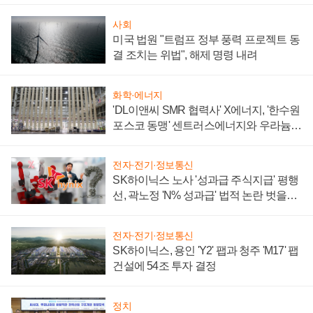
사회
미국 법원 "트럼프 정부 풍력 프로젝트 동
결 조치는 위법", 해제 명령 내려
화학·에너지
'DL이앤씨 SMR 협력사' X에너지, '한수원
포스코 동맹' 센트러스에너지와 우라늄
계약 체결
전자·전기·정보통신
SK하이닉스 노사 '성과급 주식지급' 평행
선, 곽노정 'N% 성과급' 법적 논란 벗을지
주목
전자·전기·정보통신
SK하이닉스, 용인 'Y2' 팹과 청주 'M17' 팹
건설에 54조 투자 결정
정치