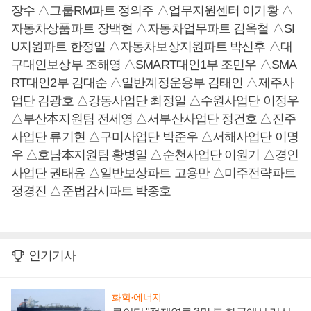
장수 △그룹RM파트 정의주 △업무지원센터 이기황 △
자동차상품파트 장백현 △자동차업무파트 김옥철 △SI
U지원파트 한정일 △자동차보상지원파트 박신후 △대
구대인보상부 조해영 △SMART대인1부 조민우 △SMA
RT대인2부 김대순 △일반계정운용부 김태인 △제주사
업단 김광호 △강동사업단 최정일 △수원사업단 이정우
△부산本지원팀 전세영 △서부산사업단 정건호 △진주
사업단 류기현 △구미사업단 박준우 △서해사업단 이명
우 △호남本지원팀 황병일 △순천사업단 이원기 △경인
사업단 권태윤 △일반보상파트 고용만 △미주전략파트
정경진 △준법감시파트 박종호
인기기사
화학·에너지