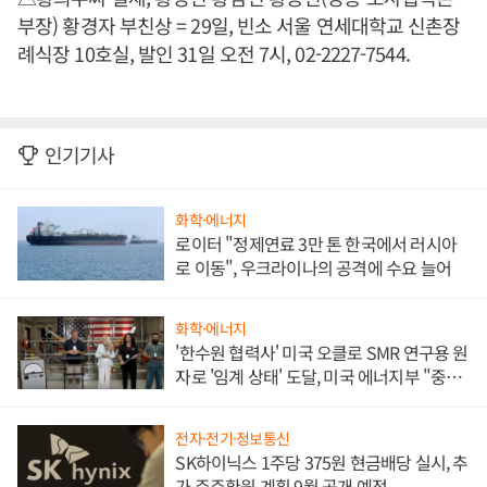
부장) 황경자 부친상 = 29일, 빈소 서울 연세대학교 신촌장
례식장 10호실, 발인 31일 오전 7시, 02-2227-7544.
인기기사
화학·에너지
로이터 "정제연료 3만 톤 한국에서 러시아
로 이동", 우크라이나의 공격에 수요 늘어
화학·에너지
'한수원 협력사' 미국 오클로 SMR 연구용 원
자로 '임계 상태' 도달, 미국 에너지부 "중요
한 이정표"
전자·전기·정보통신
SK하이닉스 1주당 375원 현금배당 실시, 추
가 주주환원 계획 9월 공개 예정