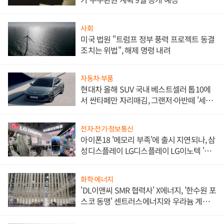
사회
미국 법원 "트럼프 정부 풍력 프로젝트 동결
조치는 위법", 해제 명령 내려
자동차·부품
현대차 올해 SUV 국내 베스트셀러 톱10에
서 싼타페만 자리매김, 그랜저·아반떼 '세단
쌍끌이'로 내수 방어
전자·전기·정보통신
아이폰18 '메모리 부족'에 출시 지연되나, 삼
성디스플레이 LG디스플레이 LG이노텍 '탈
애플' 수익 다각화 속도
화학·에너지
'DL이앤씨 SMR 협력사' X에너지, '한수원 포
스코 동맹' 센트러스에너지와 우라늄 계약
체결