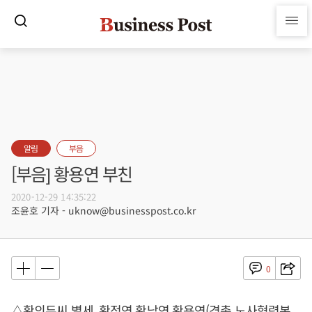
알림
부음
[부음] 황용연 부친
2020-12-29 14:35:22
조윤호 기자 - uknow@businesspost.co.kr
0
△황의두씨 별세, 황정연 황남연 황용연(경총 노사협력본