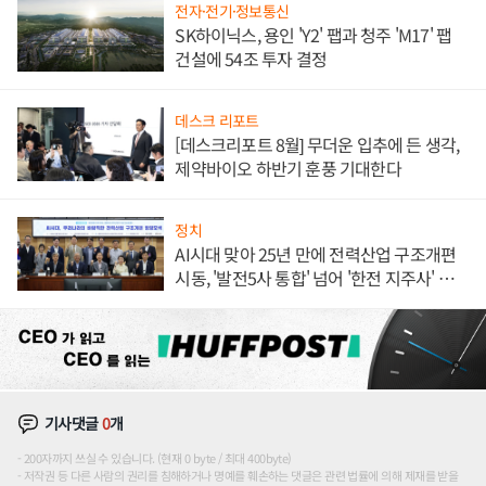
전자·전기·정보통신
SK하이닉스, 용인 'Y2' 팹과 청주 'M17' 팹
건설에 54조 투자 결정
데스크 리포트
[데스크리포트 8월] 무더운 입추에 든 생각,
제약바이오 하반기 훈풍 기대한다
정치
AI시대 맞아 25년 만에 전력산업 구조개편
시동, '발전5사 통합' 넘어 '한전 지주사' 재편
론도
기사댓글
0
개
200자까지 쓰실 수 있습니다. (현재 0 byte / 최대 400byte)
저작권 등 다른 사람의 권리를 침해하거나 명예를 훼손하는 댓글은 관련 법률에 의해 제재를 받을