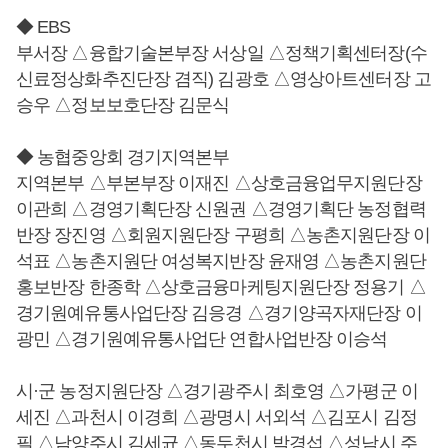
◆ EBS
부서장 △융합기술본부장 서상일 △정책기획센터장(수
신료정상화추진단장 겸직) 김광호 △영상아트센터장 고
승우 △정보보호단장 김문식
◆ 농협중앙회 경기지역본부
지역본부 △부본부장 이재진 △상호금융업무지원단장
이관희 △경영기획단장 신원권 △경영기획단 농정협력
반장 장진영 △회원지원단장 구평희 △농촌지원단장 이
석표 △농촌지원단 여성복지반장 윤재영 △농촌지원단
홍보반장 한종학 △상호금융마케팅지원단장 정용기 △
경기원예유통사업단장 김응경 △경기양곡자재단장 이
광민 △경기원예유통사업단 연합사업반장 이승석
시·군 농정지원단장 △경기광주시 최호영 △가평군 이
세진 △과천시 이경희 △광명시 서외석 △김포시 김정
필 △남양주시 김세균 △동두천시 박경섭 △성남시 주