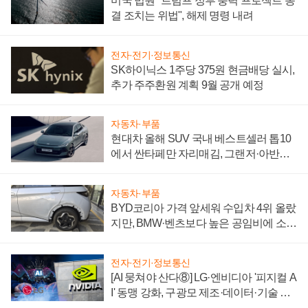
미국 법원 "트럼프 정부 풍력 프로젝트 동
결 조치는 위법", 해제 명령 내려
전자·전기·정보통신
SK하이닉스 1주당 375원 현금배당 실시,
추가 주주환원 계획 9월 공개 예정
자동차·부품
현대차 올해 SUV 국내 베스트셀러 톱10
에서 싼타페만 자리매김, 그랜저·아반떼
'세단 쌍끌이'로 내수 방어
자동차·부품
BYD코리아 가격 앞세워 수입차 4위 올랐
지만, BMW·벤츠보다 높은 공임비에 소비
자 불만 폭발
전자·전기·정보통신
[AI 뭉쳐야 산다⑧] LG·엔비디아 '피지컬 A
I' 동맹 강화, 구광모 제조·데이터·기술 결
집해 종합 로보틱스 기업으로