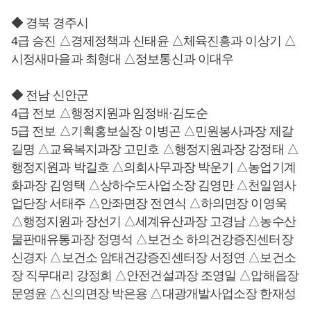
◆ 경북 경주시
4급 승진 △경제정책과 신태윤 △체육진흥과 이상기 △
시정새마을과 최형대 △정보통신과 이대우
◆ 전남 신안군
4급 전보 △행정지원과 임정배·김도순
5급 전보 △기획홍보실장 이병곤 △민원봉사과장 제갈
길명 △교육복지과장 고민호 △행정지원과장 강정태 △
행정지원과 박길호 △의회사무과장 박운기 △농업기계
화과장 김영택 △상하수도사업소장 김영만 △천일염사
업단장 서태주 △안좌면장 전연식 △하의면장 이영욱
△행정지원과 장선기 △세계유산과장 고경남 △농수산
물판매유통과장 정명석 △보건소 하의건강증진센터장
신경자 △보건소 암태건강증진센터장 서정연 △보건소
장 직무대리 강정희 △안전건설과장 조영일 △압해읍장
문영윤 △신의면장 박은용 △대광개발사업소장 한재성