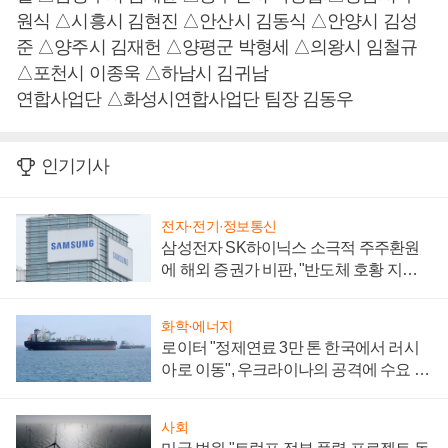
원식 △시흥시 김현진 △안산시 김동식 △안양시 김성
준 △양주시 김재헌 △양평군 박형세 △의왕시 임철규
△포천시 이종욱 △하남시 김귀남
연합사업단 △화성시연합사업단 팀장 김동우
인기기사
전자·전기·정보통신
삼성전자 SK하이닉스 소극적 주주환원
에 해외 증권가 비판, "반도체 호황 지속
성 의문"
화학·에너지
로이터 "정제연료 3만 톤 한국에서 러시
아로 이동", 우크라이나의 공격에 수요 늘
어
사회