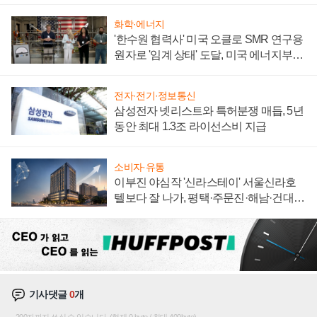
화학·에너지
'한수원 협력사' 미국 오클로 SMR 연구용
원자로 '임계 상태' 도달, 미국 에너지부
"중요한 이정표"
전자·전기·정보통신
삼성전자 넷리스트와 특허분쟁 매듭, 5년
동안 최대 1.3조 라이선스비 지급
소비자·유통
이부진 야심작 '신라스테이' 서울신라호
텔보다 잘 나가, 평택·주문진·해남·건대로
성장판 더 넓힌다
기사댓글
0
개