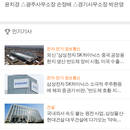
윤치경 △광주사무소장 손정배 △경기사무소장 박은영
인기기사
전자·전기·정보통신
외신 "삼성전자 SK하이닉스 중국 공장용
현지 생산 반도체 장비 시험, 미국 수출통
제 대비"
전자·전기·정보통신
삼성전자 SK하이닉스 소극적 주주환원
에 해외 증권가 비판, "반도체 호황 지속
성 의문"
건설
국내외서 속도 붙는 원전 사업, 삼성물산·
현대건설·대우건설에 다가오는 '약속의
시간'