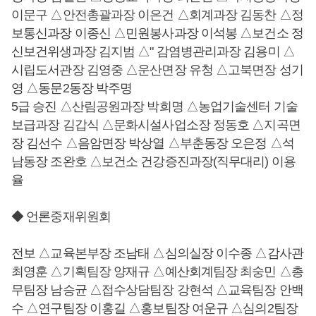
이문구 △안전총괄과장 이은건 △회계과장 김동찬 △정
보통신과장 이종신 △민원봉사과장 이석봉 △보건소 정
신보건위생과장 김지범 △" 감염병관리과장 김용미 △
시립도서관장 김영중 △운산면장 유청 △고북면장 성기
영 △동문2동장 박주명
5급 승진 △산림공원과장 박희명 △농업기술센터 기술
보급과장 김갑식 △문화시설사업소장 정동호 △지곡면
장 김선수 △음암면장 박상열 △부춘동장 오은정 △석
남동장 조완호 △보건소 건강증진과장(직무대리) 이용
율
◆ 언론중재위원회
전보 △교육본부장 조남태 △심의실장 이수종 △감사관
최영훈 △기획팀장 양재규 △예산회계팀장 최숭민 △총
무팀장 남승균 △접수상담팀장 강현석 △교육팀장 안백
수 △연구팀장 이홍길 △홍보팀장 여운규 △심의2팀장