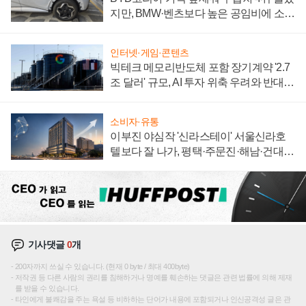
지만, BMW·벤츠보다 높은 공임비에 소비
자 불만 폭발
인터넷·게임·콘텐츠
빅테크 메모리반도체 포함 장기계약 '2.7
조 달러' 규모, AI 투자 위축 우려와 반대
신호
소비자·유통
이부진 야심작 '신라스테이' 서울신라호
텔보다 잘 나가, 평택·주문진·해남·건대로
성장판 더 넓힌다
기사댓글
0
개
200자까지 쓰실 수 있습니다. (현재 0 byte / 최대 400byte)
저작권 등 다른 사람의 권리를 침해하거나 명예를 훼손하는 댓글은 관련 법률에 의해 제재
를 받을 수 있습니다.
타인에게 불쾌감을 주는 욕설 등 비하하는 단어가 내용에 포함되거나 인신공격성 글은 관