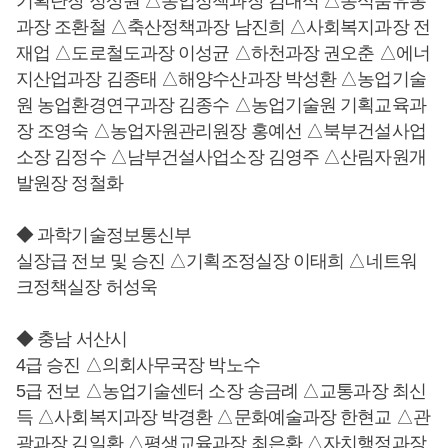
기획단장 정상원 △농업정책과장 김대식 △농식품유통
과장 조환철 △축산정책과장 남진희 △사회복지과장 전
재업 △도로철도과장 이성균 △하천과장 권오춘 △에너
지산업과장 김종태 △해양수산과장 박성환 △농업기술
원 농업환경연구과장 김종수 △농업기술원 기획교육과
장 조영숙 △농업자원관리원장 홍예선 △북부건설사업
소장 김정수 △남부건설사업소장 김영주 △산림자원개
발원장 정철화
◆ 과학기술정보통신부
실장급 전보 및 승진 △기획조정실장 이태희 △네트워
크정책실장 허성욱
◆ 충남 서산시
4급 승진 △의회사무국장 박노수
5급 전보 △농업기술센터 소장 송금례 △교통과장 최신
득 △사회복지과장 박경환 △문화예술과장 한현교 △관
광과장 김일환 △평생교육과장 최은환 △자치행정과장