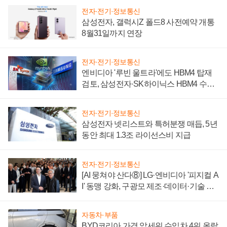
전자·전기·정보통신
삼성전자, 갤럭시Z 폴드8 사전예약 개통
8월31일까지 연장
전자·전기·정보통신
엔비디아 '루빈 울트라'에도 HBM4 탑재
검토, 삼성전자·SK하이닉스 HBM4 수율
에 주도권 갈린다
전자·전기·정보통신
삼성전자 넷리스트와 특허분쟁 매듭, 5년
동안 최대 1.3조 라이선스비 지급
전자·전기·정보통신
[AI 뭉쳐야 산다⑧] LG·엔비디아 '피지컬 A
I' 동맹 강화, 구광모 제조·데이터·기술 결
집해 종합 로보틱스 기업으로
자동차·부품
BYD코리아 가격 앞세워 수입차 4위 올랐