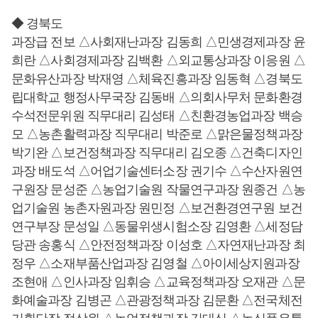
◆ 경북도
과장급 전보 △사회재난과장 김동희 △민생경제과장 윤
희란 △사회경제과장 김백환 △외교통상과장 이응원 △
문화유산과장 박재영 △체육진흥과장 임동혁 △경북도
립대학교 행정사무국장 김동배 △의회사무처 문화환경
수석전문위원 직무대리 김성태 △친환경농업과장 백승
모 △농촌활력과장 직무대리 박준로 △맑은물정책과장
박기완 △보건정책과장 직무대리 김오종 △건축디자인
과장 배도석 △어업기술센터소장 권기수 △수산자원연
구원장 문성준 △농업기술원 작물연구과장 원종건 △농
업기술원 농촌자원과장 원민정 △보건환경연구원 보건
연구부장 문성일 △동물위생시험소장 김영환 △세정담
당관 송홍식 △안전정책과장 이성호 △자연재난과장 최
정우 △소재부품산업과장 김영철 △아이세상지원과장
조현애 △인사과장 임휘승 △교육정책과장 오재관 △문
화예술과장 김병곤 △관광정책과장 김문환 △전국체전