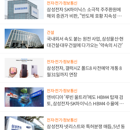
전자·전기·정보통신
삼성전자 SK하이닉스 소극적 주주환원에
해외 증권가 비판, "반도체 호황 지속성 의
문"
건설
국내외서 속도 붙는 원전 사업, 삼성물산·현
대건설·대우건설에 다가오는 '약속의 시간'
전자·전기·정보통신
삼성전자, 갤럭시Z 폴드8 사전예약 개통 8
월31일까지 연장
전자·전기·정보통신
엔비디아 '루빈 울트라'에도 HBM4 탑재 검
토, 삼성전자·SK하이닉스 HBM4 수율에 주
도권 갈린다
전자·전기·정보통신
삼성전자 넷리스트와 특허분쟁 매듭, 5년 동