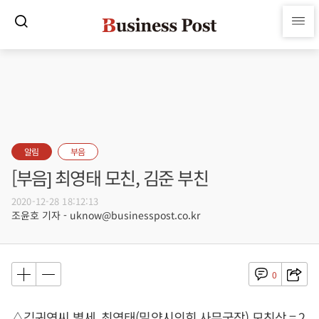
알림
부음
[부음] 최영태 모친, 김준 부친
2020-12-28 18:12:13
조윤호 기자 - uknow@businesspost.co.kr
0
△김귀연씨 별세, 최영태(밀양시의회 사무국장) 모친상 = 2