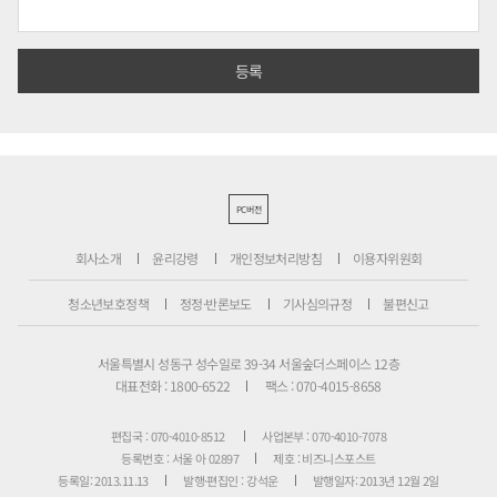
PC버전
회사소개
윤리강령
개인정보처리방침
이용자위원회
청소년보호정책
정정·반론보도
기사심의규정
불편신고
서울특별시 성동구 성수일로 39-34 서울숲더스페이스 12층
대표전화 : 1800-6522
팩스 : 070-4015-8658
편집국 : 070-4010-8512
사업본부 : 070-4010-7078
등록번호 : 서울 아 02897
제호 : 비즈니스포스트
등록일: 2013.11.13
발행·편집인 : 강석운
발행일자: 2013년 12월 2일