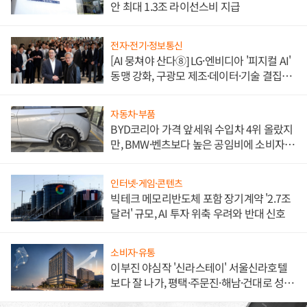
안 최대 1.3조 라이선스비 지급
전자·전기·정보통신
[AI 뭉쳐야 산다⑧] LG·엔비디아 '피지컬 AI'
동맹 강화, 구광모 제조·데이터·기술 결집
해 종합 로보틱스 기업으로
자동차·부품
BYD코리아 가격 앞세워 수입차 4위 올랐지
만, BMW·벤츠보다 높은 공임비에 소비자
불만 폭발
인터넷·게임·콘텐츠
빅테크 메모리반도체 포함 장기계약 '2.7조
달러' 규모, AI 투자 위축 우려와 반대 신호
소비자·유통
이부진 야심작 '신라스테이' 서울신라호텔
보다 잘 나가, 평택·주문진·해남·건대로 성
장판 더 넓힌다