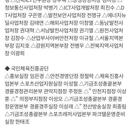
정보통신사업처장 박병기 △ICT사업개발처장 최진수 △D
T사업처장 구은영 △발전보안사업처장 전명규 △에너지뉴
딜사업처장 김태연 △해외사업처장 이창열 △동남발전사
업처장 권대혁 △서남발전사업처장 권기열 △원전사업처
장 김창수 △산업부사이버안전처장 이규철 △서울지역본
부장 김지호 △강원지역본부장 전병우 △전북지역사업처
장 이광희
◆ 국민체육진흥공단
△홍보실장 임은경 △안전경영단장 정철락 △체육진흥사
업본부 스포츠산업지원실장 이성철 △기금조성총괄본부
경륜경정관리본부 관악지점장 주정돈 △" 인천지점장 이상
훈 △" 의정부지점장 이성오 △기금조성총괄본부 경륜경
정운영본부 경륜경주실장 이성래 △" 전산방송실장 최종림
△기금조성총괄본부 스포츠레저사업본부 파크텔운영준비
실장 한태조