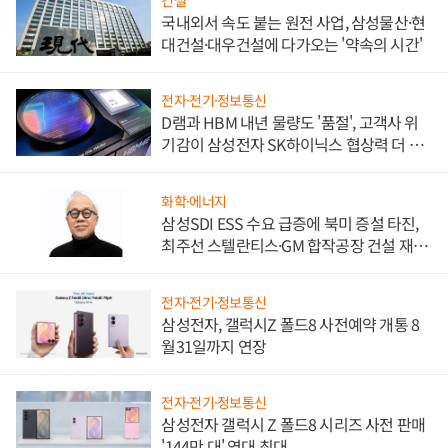
국내외서 속도 붙는 원전 사업, 삼성물산·현
대건설·대우건설에 다가오는 '약속의 시간'
전자·전기·정보통신
D램과 HBM 내년 물량도 '품절', 고객사 위
기감이 삼성전자 SK하이닉스 협상력 더 키
워
화학·에너지
삼성SDI ESS 수요 급증에 북미 증설 타진,
최주선 스텔란티스·GM 합작공장 건설 재추
진하나
전자·전기·정보통신
삼성전자, 갤럭시Z 폴드8 사전예약 개통 8
월31일까지 연장
전자·전기·정보통신
삼성전자 갤럭시 Z 폴드8 시리즈 사전 판매
'144만 대' 역대 최대