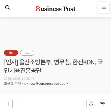
알림
인사
[인사] 울산소방본부, 병무청, 한전KDN, 국
민체육진흥공단
2020-12-28 10:28:47
조윤호 기자 - uknow@businesspost.co.kr
0