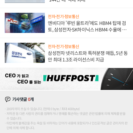
전자·전기·정보통신
엔비디아 '루빈 울트라'에도 HBM4 탑재 검
토, 삼성전자·SK하이닉스 HBM4 수율에 주
도권 갈린다
전자·전기·정보통신
삼성전자 넷리스트와 특허분쟁 매듭, 5년 동
안 최대 1.3조 라이선스비 지급
기사댓글
0
개
200자까지 쓰실 수 있습니다. (현재 0 byte / 최대 400byte)
저작권 등 다른 사람의 권리를 침해하거나 명예를 훼손하는 댓글은 관련 법률에 의해 제재를 받을
수 있습니다.
타인에게 불쾌감을 주는 욕설 등 비하하는 단어가 내용에 포함되거나 인신공격성 글은 관리자의 판
단에 의해 삭제 합니다.