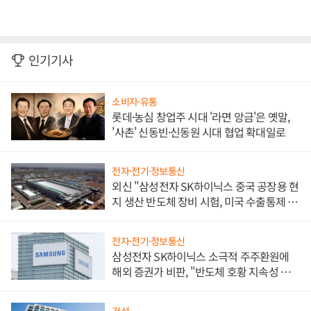
인기기사
소비자·유통
롯데·농심 창업주 시대 '라면 앙금'은 옛말,
'사촌' 신동빈·신동원 시대 협업 확대일로
전자·전기·정보통신
외신 "삼성전자 SK하이닉스 중국 공장용 현
지 생산 반도체 장비 시험, 미국 수출통제 대
비"
전자·전기·정보통신
삼성전자 SK하이닉스 소극적 주주환원에
해외 증권가 비판, "반도체 호황 지속성 의
문"
건설