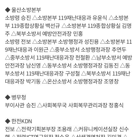
◆ 울산소방본부
소방령 승진 △소방본부 119재난대응과 유윤식 △소방본
부 119종합상황실 백선규 △소방본부 119종합상황실 김명
주 △북부소방서 예방안전과장 민홍
소방령 전보 △소방본부 소방행정과 성진용 △소방본부 11
9재난대응과 이원근 △중부소방서 소방행정과장 추연두
△중부소방서 119재난대응과장 천철환 △남부소방서 예방
안전과장 남신영 △동부소방서 소방행정과장 김동진 △동
부소방서 119재난대응과장 구성철 △북부소방서 119재난
대응과장 박기동 △온산소방서 소방행정과장 조영창
◆ 병무청
부이사관 승진 △사회복무국 사회복무관리과장 정홍식
◆ 한전KDN
전보 △전략기획본부장 조용래 △커뮤니케이션실장 신수
행 △전력ICT연구원장 정수옥 △상생경영처장 김미경 △