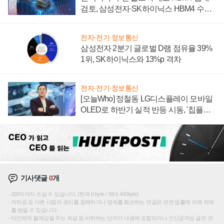
검토, 삼성전자·SK하이닉스 HBM4 수율
에 주도권 갈린다
전자·전기·정보통신
삼성전자 2분기 글로벌 D램 점유율 39%
1위, SK하이닉스와 13%p 격차
전자·전기·정보통신
[오늘Who] 정철동 LG디스플레이 모바일
OLED로 하반기 실적 반등 시동, '칩플레
이션'에 가격 인하 압박은 부담
기사댓글
0
개
200자까지 쓰실 수 있습니다. (현재 0 byte / 최대 400byte)
저작권 등 다른 사람의 권리를 침해하거나 명예를 훼손하는 댓글은 관련 법률에 의해 제재
를 받을 수 있습니다.
타인에게 불쾌감을 주는 욕설 등 비하하는 단어가 내용에 포함되거나 인신공격성 글은 관