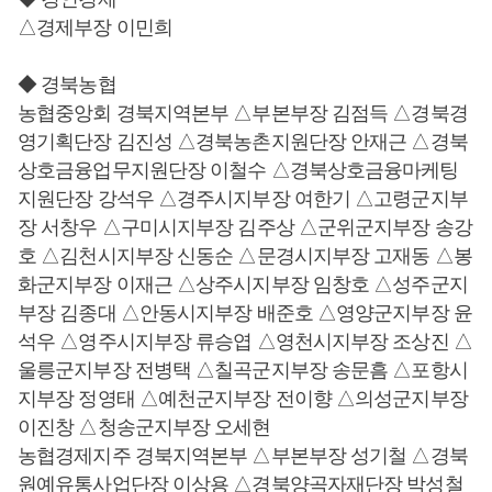
△경제부장 이민희
◆ 경북농협
농협중앙회 경북지역본부 △부본부장 김점득 △경북경
영기획단장 김진성 △경북농촌지원단장 안재근 △경북
상호금융업무지원단장 이철수 △경북상호금융마케팅
지원단장 강석우 △경주시지부장 여한기 △고령군지부
장 서창우 △구미시지부장 김주상 △군위군지부장 송강
호 △김천시지부장 신동순 △문경시지부장 고재동 △봉
화군지부장 이재근 △상주시지부장 임창호 △성주군지
부장 김종대 △안동시지부장 배준호 △영양군지부장 윤
석우 △영주시지부장 류승엽 △영천시지부장 조상진 △
울릉군지부장 전병택 △칠곡군지부장 송문흠 △포항시
지부장 정영태 △예천군지부장 전이향 △의성군지부장
이진창 △청송군지부장 오세현
농협경제지주 경북지역본부 △부본부장 성기철 △경북
원예유통사업단장 이상용 △경북양곡자재단장 박성철