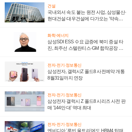
건설
국내외서 속도 붙는 원전 사업, 삼성물산·
현대건설·대우건설에 다가오는 '약속의
시간'
화학·에너지
삼성SDI ESS 수요 급증에 북미 증설 타
진, 최주선 스텔란티스·GM 합작공장 건
설 재추진하나
전자·전기·정보통신
삼성전자, 갤럭시Z 폴드8 사전예약 개통
8월31일까지 연장
전자·전기·정보통신
삼성전자 갤럭시 Z 폴드8 시리즈 사전 판
매 '144만 대' 역대 최대
전자·전기·정보통신
엔비디아 '루빈 울트라'에도 HBM4 탑재