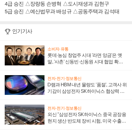
4급 승진 △장량동 손병혁 △도시재생과 김현구
5급 승진 △예산법무과 배성규 △공동주택과 김석태
인기기사
소비자·유통
롯데·농심 창업주 시대 '라면 앙금'은 옛
말, '사촌' 신동빈·신동원 시대 협업 확대
일로
전자·전기·정보통신
D램과 HBM 내년 물량도 '품절', 고객사 위
기감이 삼성전자 SK하이닉스 협상력 더
키워
전자·전기·정보통신
외신 "삼성전자 SK하이닉스 중국 공장용
현지 생산 반도체 장비 시험, 미국 수출통
제 대비"