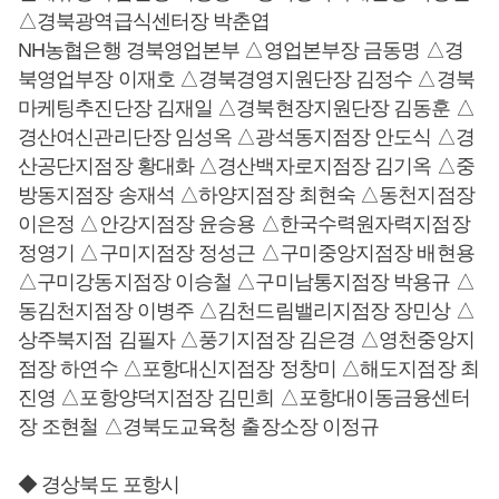
△경북광역급식센터장 박춘엽
NH농협은행 경북영업본부 △영업본부장 금동명 △경
북영업부장 이재호 △경북경영지원단장 김정수 △경북
마케팅추진단장 김재일 △경북현장지원단장 김동훈 △
경산여신관리단장 임성옥 △광석동지점장 안도식 △경
산공단지점장 황대화 △경산백자로지점장 김기옥 △중
방동지점장 송재석 △하양지점장 최현숙 △동천지점장
이은정 △안강지점장 윤승용 △한국수력원자력지점장
정영기 △구미지점장 정성근 △구미중앙지점장 배현용
△구미강동지점장 이승철 △구미남통지점장 박용규 △
동김천지점장 이병주 △김천드림밸리지점장 장민상 △
상주북지점 김필자 △풍기지점장 김은경 △영천중앙지
점장 하연수 △포항대신지점장 정창미 △해도지점장 최
진영 △포항양덕지점장 김민희 △포항대이동금융센터
장 조현철 △경북도교육청 출장소장 이정규
◆ 경상북도 포항시