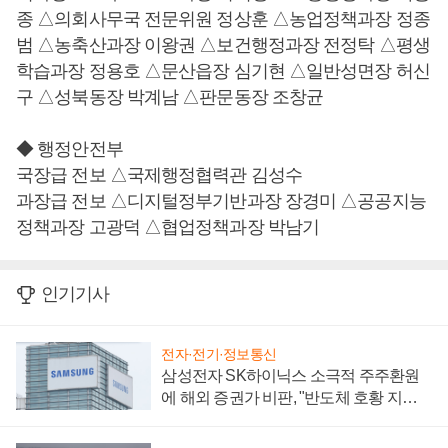
종 △의회사무국 전문위원 정상훈 △농업정책과장 정종
범 △농축산과장 이왕권 △보건행정과장 전정탁 △평생
학습과장 정용호 △문산읍장 심기현 △일반성면장 허신
구 △성북동장 박계남 △판문동장 조창균
◆ 행정안전부
국장급 전보 △국제행정협력관 김성수
과장급 전보 △디지털정부기반과장 장경미 △공공지능
정책과장 고광덕 △협업정책과장 박남기
인기기사
전자·전기·정보통신
삼성전자 SK하이닉스 소극적 주주환원
에 해외 증권가 비판, "반도체 호황 지속
성 의문"