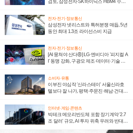
검토, 삼성전자·SK하이닉스 HBM4 수율
에 주도권 갈린다
전자·전기·정보통신
삼성전자 넷리스트와 특허분쟁 매듭, 5년
동안 최대 1.3조 라이선스비 지급
전자·전기·정보통신
[AI 뭉쳐야 산다⑧] LG·엔비디아 '피지컬 A
I' 동맹 강화, 구광모 제조·데이터·기술 결
집해 종합 로보틱스 기업으로
소비자·유통
이부진 야심작 '신라스테이' 서울신라호
텔보다 잘 나가, 평택·주문진·해남·건대로
성장판 더 넓힌다
인터넷·게임·콘텐츠
빅테크 메모리반도체 포함 장기계약 '2.7
조 달러' 규모, AI 투자 위축 우려와 반대
신호