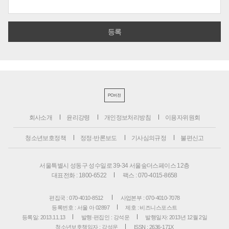
PC버전
회사소개
윤리강령
개인정보처리방침
이용자위원회
청소년보호정책
정정·반론보도
기사심의규정
불편신고
서울특별시 성동구 성수일로 39-34 서울숲더스페이스 12층
대표전화 : 1800-6522
팩스 : 070-4015-8658
편집국 : 070-4010-8512
사업본부 : 070-4010-7078
등록번호 : 서울 아 02897
제호 : 비즈니스포스트
등록일: 2013.11.13
발행·편집인 : 강석운
발행일자: 2013년 12월 2일
청소년보호책임자 : 강석운
ISSN : 2636-171X