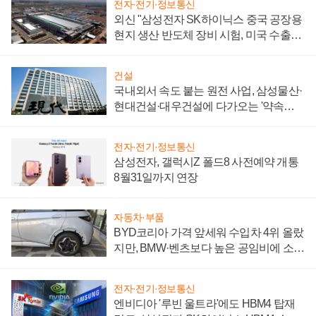
전자·전기·정보통신
외신 "삼성전자 SK하이닉스 중국 공장용
현지 생산 반도체 장비 시험, 미국 수출통
제 대비"
건설
국내외서 속도 붙는 원전 사업, 삼성물산·
현대건설·대우건설에 다가오는 '약속의
시간'
전자·전기·정보통신
삼성전자, 갤럭시Z 폴드8 사전예약 개통
8월31일까지 연장
자동차·부품
BYD코리아 가격 앞세워 수입차 4위 올랐
지만, BMW·벤츠보다 높은 공임비에 소비
자 불만 폭발
전자·전기·정보통신
엔비디아 '루빈 울트라'에도 HBM4 탑재