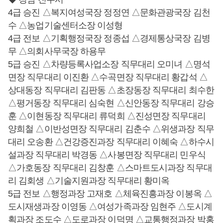
4급 승진 △복지여성국장 정정연 △문화관광국장 김천
수 △농업기술센터소장 이성형
4급 전보 △기획행정국장 정종섭 △경제통상국장 김병
무 △의회사무국장 하용무
5급 승진 △차량등록사업소장 직무대리 오미녀 △명석
면장 직무대리 이진환 △수곡면장 직무대리 황갑석 △
상대동장 직무대리 김판동 △초장동장 직무대리 최수한
△평거동장 직무대리 심숙현 △신안동장 직무대리 강승
훈 △이현동장 직무대리 류덕희 △진성면장 직무대리
양희철 △이반성면장 직무대리 김춘수 △위생과장 직무
대리 오송환 △건강증진과장 직무대리 이혜숙 △하수시
설과장 직무대리 박경동 △사봉면장 직무대리 민우식
△가호동장 직무대리 김창훈 △스마트도시과장 직무대
리 김회생 △기술지원과장 직무대리 황미옥
5급 전보 △행정과장 고재호 △체육진흥과장 이봉옥 △
도시재생과장 이영동 △여성가족과장 임현주 △도시계
획과장 조도수 △도로과장 이덕명 △교통행정과장 박홍