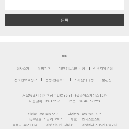
PC버전
회사소개
윤리강령
개인정보처리방침
이용자위원회
청소년보호정책
정정·반론보도
기사심의규정
불편신고
서울특별시 성동구 성수일로 39-34 서울숲더스페이스 12층
대표전화 : 1800-6522
팩스 : 070-4015-8658
편집국 : 070-4010-8512
사업본부 : 070-4010-7078
등록번호 : 서울 아 02897
제호 : 비즈니스포스트
등록일: 2013.11.13
발행·편집인 : 강석운
발행일자: 2013년 12월 2일