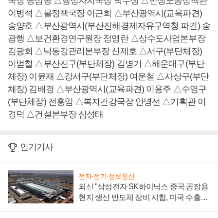
국장 송삼종 △행정자치국장 박수생 △민생노동정책관
이병석 △물정책국장 이근희 △부산광역시(교육파견)
송양호 △부산광역시(부산진해경제자유구역청 파견) 송
광행 △보건환경연구원장 정영란 △상수도사업본부장
김광회 △낙동강관리본부장 신제호 △서구(부단체장)
이범철 △부산진구(부단체장) 김병기 △해운대구(부단
체장) 이윤재 △강서구(부단체장) 여운철 △사상구(부단
체장) 김배경 △부산광역시(교육파견) 이용주 △수영구
(부단체장) 전홍임 △복지건강국장 안병선 △기획관 이
경덕 △건설본부장 심성태
인기기사
전자·전기·정보통신
외신 "삼성전자 SK하이닉스 중국 공장용
현지 생산 반도체 장비 시험, 미국 수출통
제 대비"