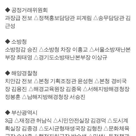
◆ 공정거래위원회
과장급 전보 △정책홍보담당관 피계림 △송무담당관 김
근성
◆ 소방청
소방정감 승진 △소방청 차장 이흥교 △서울소방재난본
부장 최태영 △경기도소방재난본부장 이상규
◆ 해양경찰청
치안감 전보 △본청 기획조정관 윤성현 △본청 경비국
장 김용진 △해경교육원장 김종욱 △서해지방해경청장
정봉훈 △남해지방해경청장 서승진
◆ 부산광역시
3급 △재정관 허남식 △시민안전실장 김경덕 △도시계
획실장 김종경 △도시균형재생국장 김형찬 △문화체육