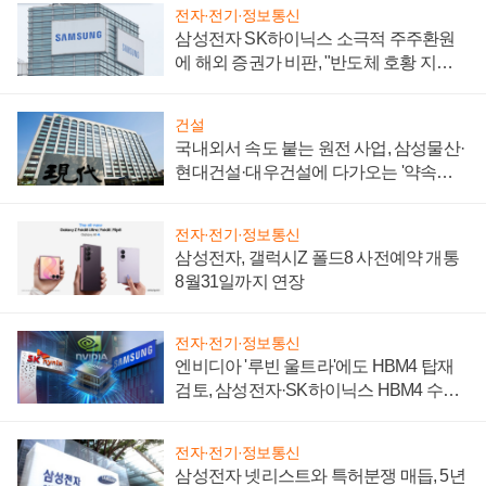
전자·전기·정보통신
삼성전자 SK하이닉스 소극적 주주환원
에 해외 증권가 비판, "반도체 호황 지속
성 의문"
건설
국내외서 속도 붙는 원전 사업, 삼성물산·
현대건설·대우건설에 다가오는 '약속의
시간'
전자·전기·정보통신
삼성전자, 갤럭시Z 폴드8 사전예약 개통
8월31일까지 연장
전자·전기·정보통신
엔비디아 '루빈 울트라'에도 HBM4 탑재
검토, 삼성전자·SK하이닉스 HBM4 수율
에 주도권 갈린다
전자·전기·정보통신
삼성전자 넷리스트와 특허분쟁 매듭, 5년