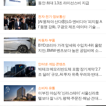
동안 최대 1.3조 라이선스비 지급
전자·전기·정보통신
[AI 뭉쳐야 산다⑧] LG·엔비디아 '피지컬 A
I' 동맹 강화, 구광모 제조·데이터·기술 결
집해 종합 로보틱스 기업으로
자동차·부품
BYD코리아 가격 앞세워 수입차 4위 올랐
지만, BMW·벤츠보다 높은 공임비에 소비
자 불만 폭발
인터넷·게임·콘텐츠
빅테크 메모리반도체 포함 장기계약 '2.7
조 달러' 규모, AI 투자 위축 우려와 반대
신호
소비자·유통
이부진 야심작 '신라스테이' 서울신라호
텔보다 잘 나가, 평택·주문진·해남·건대로
성장판 더 넓힌다