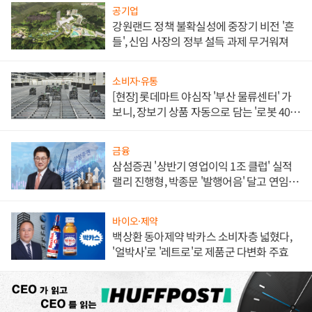
공기업
강원랜드 정책 불확실성에 중장기 비전 '흔
들', 신임 사장의 정부 설득 과제 무거워져
소비자·유통
[현장] 롯데마트 야심작 '부산 물류센터' 가
보니, 장보기 상품 자동으로 담는 '로봇 400
대' 장관
금융
삼섬증권 '상반기 영업이익 1조 클럽' 실적
랠리 진행형, 박종문 '발행어음' 달고 연임 향
하나
바이오·제약
백상환 동아제약 박카스 소비자층 넓혔다,
'얼박사'로 '레트로'로 제품군 다변화 주효