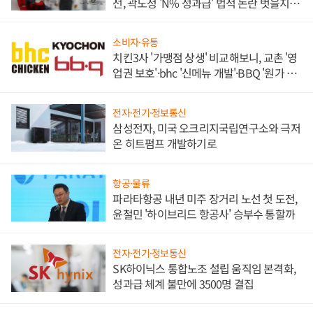
선, 곽노정 'N% 성과급' 법적 논란 벗을지 주
목
소비자·유통
치킨3사 '가맹점 상생' 비교해보니, 교촌 '영
업권 보호'·bhc '신메뉴 개발'·BBQ '원가 부
담'
전자·전기·정보통신
삼성전자, 미국 오크리지국립연구소와 극저
온 히트펌프 개발하기로
항공·물류
파라타항공 내년 미주 장거리 노선 첫 도전,
윤철민 '하이브리드 항공사' 승부수 통할까
전자·전기·정보통신
SK하이닉스 통합노조 설립 움직임 본격화,
성과급 체계 불만에 3500명 결집