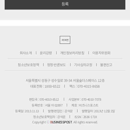
PC버전
회사소개
윤리강령
개인정보처리방침
이용자위원회
청소년보호정책
정정·반론보도
기사심의규정
불편신고
서울특별시 성동구 성수일로 39-34 서울숲더스페이스 12층
대표전화 : 1800-6522
팩스 : 070-4015-8658
편집국 : 070-4010-8512
사업본부 : 070-4010-7078
등록번호 : 서울 아 02897
제호 : 비즈니스포스트
등록일: 2013.11.13
발행·편집인 : 강석운
발행일자: 2013년 12월 2일
청소년보호책임자 : 강석운
ISSN : 2636-171X
Copyright ⓒ
B
USINESSPOST
. All rights reserved.