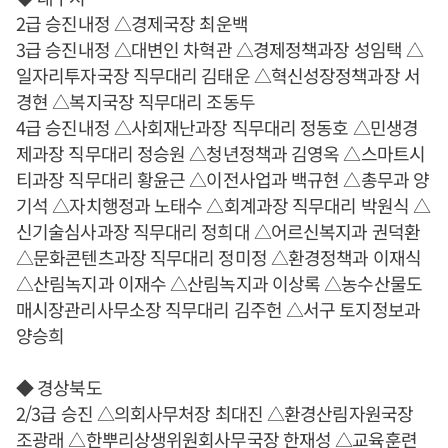
2급 승진내정 △경제국장 최운백
3급 승진내정 △대변인 차혁관 △경제정책과장 성임택 △
일자리투자국장 직무대리 김태운 △혁신성장정책과장 서
경현 △복지국장 직무대리 조동두
4급 승진내정 △사회재난과장 직무대리 정동호 △민생경
제과장 직무대리 정승원 △청년정책과 김영옥 △스마트시
티과장 직무대리 황윤근 △이전사업과 백규현 △총무과 양
기석 △자치행정과 노태수 △회계과장 직무대리 박원식 △
신기술심사과장 직무대리 정희대 △어르신복지과 권덕환
△문화콘텐츠과장 직무대리 정미정 △환경정책과 이재식
△산림녹지과 이재수 △산림녹지과 이상록 △농수산물도
매시장관리사무소장 직무대리 김주헌 △서구 토지정보과
양승희
◆ 경상북도
2/3급 승진 △의회사무처장 최대진 △환경산림자원국장
조광래 △한뿌리상생위원회사무국장 한재성 △교육훈련