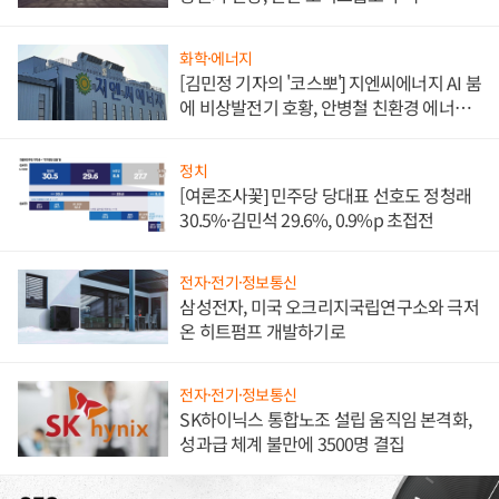
화학·에너지
[김민정 기자의 '코스뽀'] 지엔씨에너지 AI 붐
에 비상발전기 호황, 안병철 친환경 에너지
발전전문기업 향한다
정치
[여론조사꽃] 민주당 당대표 선호도 정청래
30.5%·김민석 29.6%, 0.9%p 초접전
전자·전기·정보통신
삼성전자, 미국 오크리지국립연구소와 극저
온 히트펌프 개발하기로
전자·전기·정보통신
SK하이닉스 통합노조 설립 움직임 본격화,
성과급 체계 불만에 3500명 결집