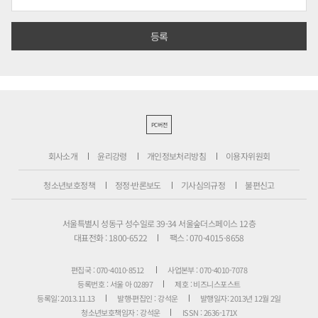
PC버전
회사소개
윤리강령
개인정보처리방침
이용자위원회
청소년보호정책
정정·반론보도
기사심의규정
불편신고
서울특별시 성동구 성수일로 39-34 서울숲더스페이스 12층
대표전화 : 1800-6522
팩스 : 070-4015-8658
편집국 : 070-4010-8512
사업본부 : 070-4010-7078
등록번호 : 서울 아 02897
제호 : 비즈니스포스트
등록일: 2013.11.13
발행·편집인 : 강석운
발행일자: 2013년 12월 2일
청소년보호책임자 : 강석운
ISSN : 2636-171X