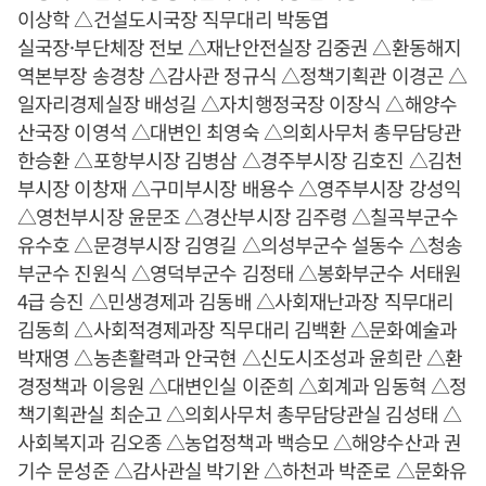
이상학 △건설도시국장 직무대리 박동엽
실국장·부단체장 전보 △재난안전실장 김중권 △환동해지
역본부장 송경창 △감사관 정규식 △정책기획관 이경곤 △
일자리경제실장 배성길 △자치행정국장 이장식 △해양수
산국장 이영석 △대변인 최영숙 △의회사무처 총무담당관
한승환 △포항부시장 김병삼 △경주부시장 김호진 △김천
부시장 이창재 △구미부시장 배용수 △영주부시장 강성익
△영천부시장 윤문조 △경산부시장 김주령 △칠곡부군수
유수호 △문경부시장 김영길 △의성부군수 설동수 △청송
부군수 진원식 △영덕부군수 김정태 △봉화부군수 서태원
4급 승진 △민생경제과 김동배 △사회재난과장 직무대리
김동희 △사회적경제과장 직무대리 김백환 △문화예술과
박재영 △농촌활력과 안국현 △신도시조성과 윤희란 △환
경정책과 이응원 △대변인실 이준희 △회계과 임동혁 △정
책기획관실 최순고 △의회사무처 총무담당관실 김성태 △
사회복지과 김오종 △농업정책과 백승모 △해양수산과 권
기수 문성준 △감사관실 박기완 △하천과 박준로 △문화유