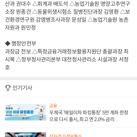
산과 권대수 △회계과 배도석 △농업기술원 영양고추연구
소장 원종건 △동물위생시험소 질병진단과장 김영환 △보
건환경연구원 감염병조사과장 문성일 △농업기술원 농촌
자원과 원민정
◆ 행정안전부
과장급 전보 △특정금융거래정보활용지원단 총괄과장 최
시복 △정부청사관리본부 대전청사관리소 시설과장 서정
호
인기기사
금융
우체국 '매일이자 파킹통장' 5만 계좌 한정
으로 다시 출시, 최고 연 2.0% 금리
전자·전기·정보통신