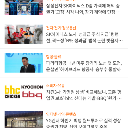
삼성전자 SK하이닉스 D램 가격에 해외 증
권가 '고점' 시각 나와, 장기 계약에 단점 부
각
전자·전기·정보통신
SK하이닉스 노사 '성과급 주식 지급' 평행
선, 곽노정 'N% 성과급' 법적 논란 벗을지 주
목
항공·물류
파라타항공 내년 미주 장거리 노선 첫 도전,
윤철민 '하이브리드 항공사' 승부수 통할까
소비자·유통
치킨3사 '가맹점 상생' 비교해보니, 교촌 '영
업권 보호'·bhc '신메뉴 개발'·BBQ '원가 부
담'
인터넷·게임·콘텐츠
YG엔터 하반기 빅뱅 월드투어로 실적 성장
증권가 전망, 신인 보이그룹도 주목