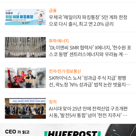
금융
우체국 '매일이자 파킹통장' 5만 계좌 한정
으로 다시 출시, 최고 연 2.0% 금리
화학·에너지
'DL이앤씨 SMR 협력사' X에너지, '한수원 포
스코 동맹' 센트러스에너지와 우라늄 계약
체결
전자·전기·정보통신
SK하이닉스 노사 '성과급 주식 지급' 평행
선, 곽노정 'N% 성과급' 법적 논란 벗을지 주
목
정치
AI시대 맞아 25년 만에 전력산업 구조개편
시동, '발전5사 통합' 넘어 '한전 지주사' 재편
론도