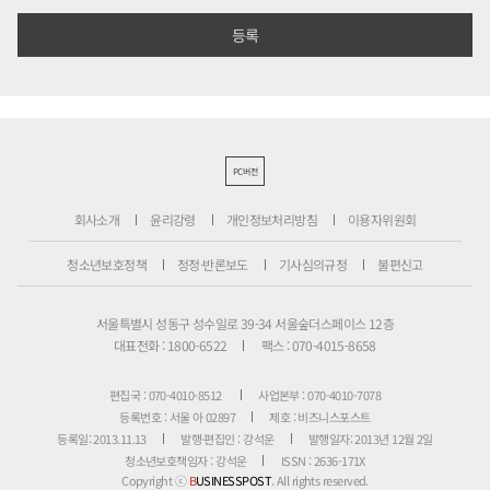
PC버전
회사소개
윤리강령
개인정보처리방침
이용자위원회
청소년보호정책
정정·반론보도
기사심의규정
불편신고
서울특별시 성동구 성수일로 39-34 서울숲더스페이스 12층
대표전화 : 1800-6522
팩스 : 070-4015-8658
편집국 : 070-4010-8512
사업본부 : 070-4010-7078
등록번호 : 서울 아 02897
제호 : 비즈니스포스트
등록일: 2013.11.13
발행·편집인 : 강석운
발행일자: 2013년 12월 2일
청소년보호책임자 : 강석운
ISSN : 2636-171X
Copyright ⓒ
B
USINESSPOST
. All rights reserved.