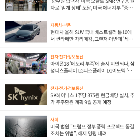
'한수원 협력사' 미국 오클로 SMR 연구용 원
자로 '임계 상태' 도달, 미국 에너지부 "중요
한 이정표"
자동차·부품
현대차 올해 SUV 국내 베스트셀러 톱10에
서 싼타페만 자리매김, 그랜저·아반떼 '세단
쌍끌이'로 내수 방어
전자·전기·정보통신
아이폰18 '메모리 부족'에 출시 지연되나, 삼
성디스플레이 LG디스플레이 LG이노텍 '탈
애플' 수익 다각화 속도
전자·전기·정보통신
SK하이닉스 1주당 375원 현금배당 실시, 추
가 주주환원 계획 9월 공개 예정
사회
미국 법원 "트럼프 정부 풍력 프로젝트 동결
조치는 위법", 해제 명령 내려