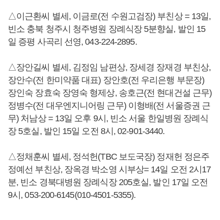
△이근환씨 별세, 이금로(전 수원고검장) 부친상 = 13일,
빈소 충북 청주시 청주병원 장례식장 5분향실, 발인 15
일 증평 사곡리 선영, 043-224-2895.
△장안길씨 별세, 김정임 남편상, 장세경 장재경 부친상,
장안수(전 한미약품 대표) 장안호(전 우리은행 부문장)
장인숙 장효숙 장영숙 형제상, 송호근(전 현대건설 근무)
정병수(전 대우엔지니어링 근무) 이형배(전 서울증권 근
무) 처남상 = 13일 오후 9시, 빈소 서울 한일병원 장례식
장 5호실, 발인 15일 오전 8시, 02-901-3440.
△정채훈씨 별세, 정석헌(TBC 보도국장) 정재헌 정은주
정예선 부친상, 장옥경 박소영 시부상= 14일 오전 2시17
분, 빈소 경북대병원 장례식장 205호실, 발인 17일 오전
9시, 053-200-6145(010-4501-5355).