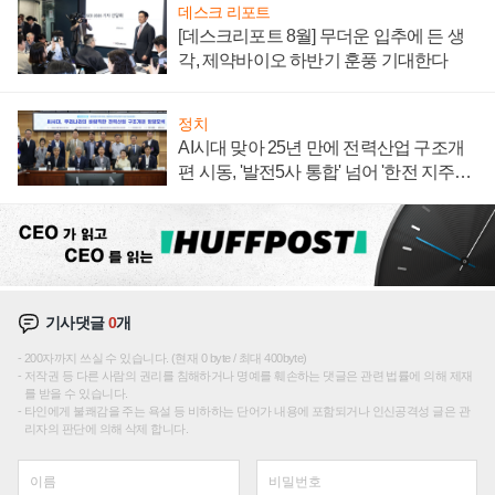
데스크 리포트
[데스크리포트 8월] 무더운 입추에 든 생
각, 제약바이오 하반기 훈풍 기대한다
정치
AI시대 맞아 25년 만에 전력산업 구조개
편 시동, '발전5사 통합' 넘어 '한전 지주사'
재편론도
기사댓글
0
개
200자까지 쓰실 수 있습니다. (현재 0 byte / 최대 400byte)
저작권 등 다른 사람의 권리를 침해하거나 명예를 훼손하는 댓글은 관련 법률에 의해 제재
를 받을 수 있습니다.
타인에게 불쾌감을 주는 욕설 등 비하하는 단어가 내용에 포함되거나 인신공격성 글은 관
리자의 판단에 의해 삭제 합니다.