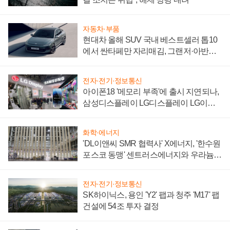
자동차·부품
현대차 올해 SUV 국내 베스트셀러 톱10
에서 싼타페만 자리매김, 그랜저·아반떼
'세단 쌍끌이'로 내수 방어
전자·전기·정보통신
아이폰18 '메모리 부족'에 출시 지연되나,
삼성디스플레이 LG디스플레이 LG이노
텍 '탈애플' 수익 다각화 속도
화학·에너지
'DL이앤씨 SMR 협력사' X에너지, '한수원
포스코 동맹' 센트러스에너지와 우라늄
계약 체결
전자·전기·정보통신
SK하이닉스, 용인 'Y2' 팹과 청주 'M17' 팹
건설에 54조 투자 결정