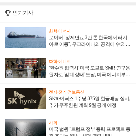
인기기사
화학·에너지
로이터 "정제연료 3만 톤 한국에서 러시
아로 이동", 우크라이나의 공격에 수요 늘
어
화학·에너지
'한수원 협력사' 미국 오클로 SMR 연구용
원자로 '임계 상태' 도달, 미국 에너지부
"중요한 이정표"
전자·전기·정보통신
SK하이닉스 1주당 375원 현금배당 실시,
추가 주주환원 계획 9월 공개 예정
사회
미국 법원 "트럼프 정부 풍력 프로젝트 동
결 조치는 위법", 해제 명령 내려