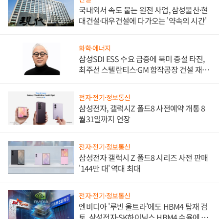
국내외서 속도 붙는 원전 사업, 삼성물산·현
대건설·대우건설에 다가오는 '약속의 시간'
화학·에너지
삼성SDI ESS 수요 급증에 북미 증설 타진,
최주선 스텔란티스·GM 합작공장 건설 재추
진하나
전자·전기·정보통신
삼성전자, 갤럭시Z 폴드8 사전예약 개통 8
월31일까지 연장
전자·전기·정보통신
삼성전자 갤럭시 Z 폴드8 시리즈 사전 판매
'144만 대' 역대 최대
전자·전기·정보통신
엔비디아 '루빈 울트라'에도 HBM4 탑재 검
토, 삼성전자·SK하이닉스 HBM4 수율에 주