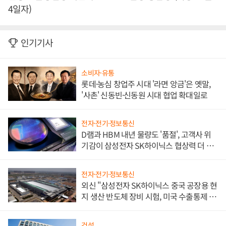
4일자)
인기기사
소비자·유통
롯데·농심 창업주 시대 '라면 앙금'은 옛말,
'사촌' 신동빈·신동원 시대 협업 확대일로
전자·전기·정보통신
D램과 HBM 내년 물량도 '품절', 고객사 위
기감이 삼성전자 SK하이닉스 협상력 더 키
워
전자·전기·정보통신
외신 "삼성전자 SK하이닉스 중국 공장용 현
지 생산 반도체 장비 시험, 미국 수출통제 대
비"
건설