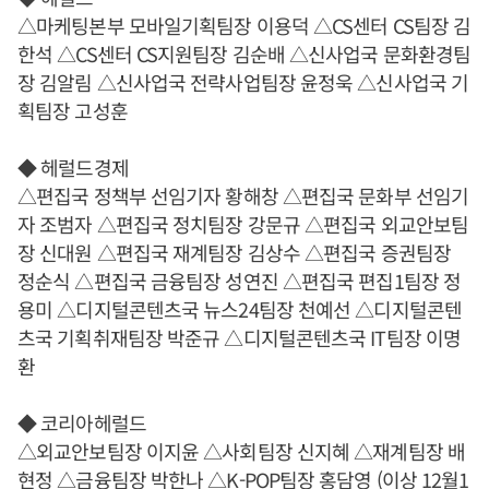
△마케팅본부 모바일기획팀장 이용덕 △CS센터 CS팀장 김
한석 △CS센터 CS지원팀장 김순배 △신사업국 문화환경팀
장 김알림 △신사업국 전략사업팀장 윤정욱 △신사업국 기
획팀장 고성훈
◆ 헤럴드경제
△편집국 정책부 선임기자 황해창 △편집국 문화부 선임기
자 조범자 △편집국 정치팀장 강문규 △편집국 외교안보팀
장 신대원 △편집국 재계팀장 김상수 △편집국 증권팀장
정순식 △편집국 금융팀장 성연진 △편집국 편집1팀장 정
용미 △디지털콘텐츠국 뉴스24팀장 천예선 △디지털콘텐
츠국 기획취재팀장 박준규 △디지털콘텐츠국 IT팀장 이명
환
◆ 코리아헤럴드
△외교안보팀장 이지윤 △사회팀장 신지혜 △재계팀장 배
현정 △금융팀장 박한나 △K-POP팀장 홍담영 (이상 12월1