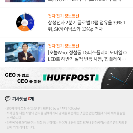
도권 갈린다
전자·전기·정보통신
삼성전자 2분기 글로벌 D램 점유율 39% 1
위, SK하이닉스와 13%p 격차
전자·전기·정보통신
[오늘Who] 정철동 LG디스플레이 모바일 O
LED로 하반기 실적 반등 시동, '칩플레이
션'에 가격 인하 압박은 부담
기사댓글
0
개
200자까지 쓰실 수 있습니다. (현재 0 byte / 최대 400byte)
저작권 등 다른 사람의 권리를 침해하거나 명예를 훼손하는 댓글은 관련 법률에 의해 제재를 받을
수 있습니다.
타인에게 불쾌감을 주는 욕설 등 비하하는 단어가 내용에 포함되거나 인신공격성 글은 관리자의 판
단에 의해 삭제 합니다.