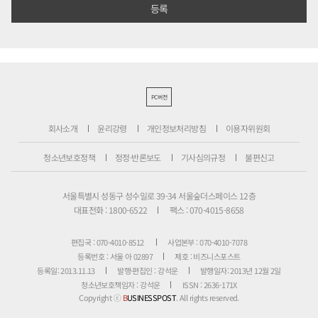
PC버전
회사소개
윤리강령
개인정보처리방침
이용자위원회
청소년보호정책
정정·반론보도
기사심의규정
불편신고
서울특별시 성동구 성수일로 39-34 서울숲더스페이스 12층
대표전화 : 1800-6522
팩스 : 070-4015-8658
편집국 : 070-4010-8512
사업본부 : 070-4010-7078
등록번호 : 서울 아 02897
제호 : 비즈니스포스트
등록일: 2013.11.13
발행·편집인 : 강석운
발행일자: 2013년 12월 2일
청소년보호책임자 : 강석운
ISSN : 2636-171X
Copyright ⓒ
B
USINESSPOST
. All rights reserved.