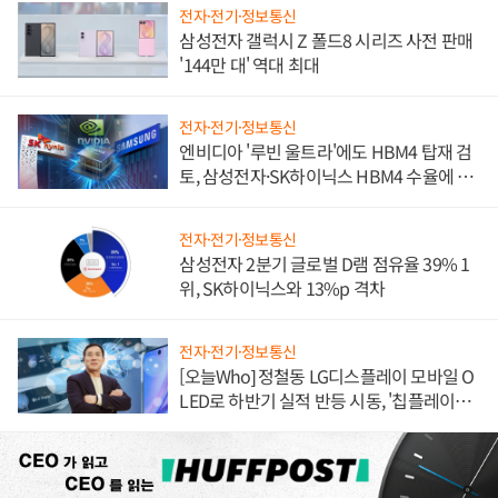
전자·전기·정보통신
삼성전자 갤럭시 Z 폴드8 시리즈 사전 판매
'144만 대' 역대 최대
전자·전기·정보통신
엔비디아 '루빈 울트라'에도 HBM4 탑재 검
토, 삼성전자·SK하이닉스 HBM4 수율에 주
도권 갈린다
전자·전기·정보통신
삼성전자 2분기 글로벌 D램 점유율 39% 1
위, SK하이닉스와 13%p 격차
전자·전기·정보통신
[오늘Who] 정철동 LG디스플레이 모바일 O
LED로 하반기 실적 반등 시동, '칩플레이
션'에 가격 인하 압박은 부담