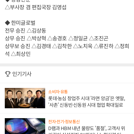
△부사장 겸 편집국장 김영섭
◆ 한미글로벌
전무 승진 △김상동
상무 승진 △박상혁 △송경호 △정일균 △조진곤
상무보 승진 △김경태 △김착한 △노치욱 △류진하 △정희
석 △최상민
인기기사
소비자·유통
롯데·농심 창업주 시대 '라면 앙금'은 옛말,
'사촌' 신동빈·신동원 시대 협업 확대일로
전자·전기·정보통신
D램과 HBM 내년 물량도 '품절', 고객사 위