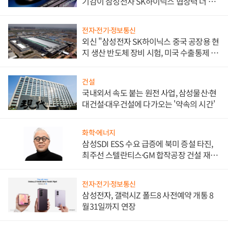
기감이 삼성전자 SK하이닉스 협상력 더 키
워
전자·전기·정보통신
외신 "삼성전자 SK하이닉스 중국 공장용 현
지 생산 반도체 장비 시험, 미국 수출통제 대
비"
건설
국내외서 속도 붙는 원전 사업, 삼성물산·현
대건설·대우건설에 다가오는 '약속의 시간'
화학·에너지
삼성SDI ESS 수요 급증에 북미 증설 타진,
최주선 스텔란티스·GM 합작공장 건설 재추
진하나
전자·전기·정보통신
삼성전자, 갤럭시Z 폴드8 사전예약 개통 8
월31일까지 연장