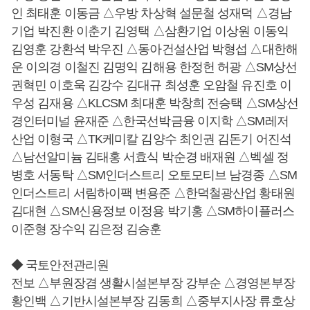
인 최태훈 이동금 △우방 차상혁 설문철 성재덕 △경남
기업 박진환 이춘기 김영택 △삼환기업 이상원 이동익
김영훈 강환석 박우진 △동아건설산업 박형섭 △대한해
운 이의경 이철진 김명익 김해용 한정헌 허광 △SM상선
권혁민 이호욱 김강수 김대규 최성훈 오암철 유진호 이
우성 김재용 △KLCSM 최대훈 박창희 전승택 △SM상선
경인터미널 윤재준 △한국선박금융 이지학 △SM레저
산업 이형국 △TK케미칼 김양수 최인권 김돈기 어진석
△남선알미늄 김태홍 서효식 박순경 배재원 △벡셀 정
병호 서동탁 △SM인더스트리 오토모티브 남경종 △SM
인더스트리 서림하이팩 변용준 △한덕철광산업 황태원
김대현 △SM신용정보 이정용 박기홍 △SM하이플러스
이준형 장수익 김은정 김승훈
◆ 국토안전관리원
전보 △부원장겸 생활시설본부장 강부순 △경영본부장
황인백 △기반시설본부장 김동희 △중부지사장 류호상