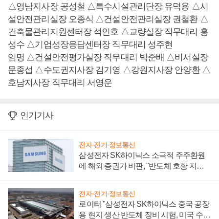
△영남지사장 공성철 △특수시설관리단장 유덕용 △시
설안전관리실장 오종식 △건설안전관리실장 권철환 △
건축물관리지원센터장 석인호 △교량실장 직무대리 홍
성수 △기업성장응답센터장 직무대리 성주현
임명 △건설안전평가실장 직무대리 박준배 △비서실장
문종섭 △수도권지사장 김기영 △강원지사장 안양환 △
호남지사장 직무대리 서영운
인기기사
전자·전기·정보통신
삼성전자 SK하이닉스 소극적 주주환원
에 해외 증권가 비판, "반도체 호황 지속
성 의문"
전자·전기·정보통신
로이터 "삼성전자 SK하이닉스 중국 공장
용 현지 생산 반도체 장비 시험, 미국 수출