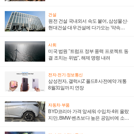
통제 대비"
건설
원전 건설 국내외서 속도 붙어, 삼성물산·
현대건설·대우건설에 다가오는 '약속의
시간'
사회
미국 법원 "트럼프 정부 풍력 프로젝트 동
결 조치는 위법", 해제 명령 내려
전자·전기·정보통신
삼성전자, 갤럭시Z 폴드8 사전예약 개통
8월31일까지 연장
자동차·부품
BYD코리아 가격 앞세워 수입차 4위 올랐
지만, BMW·벤츠보다 높은 공임비에 소비
자 불만 폭발