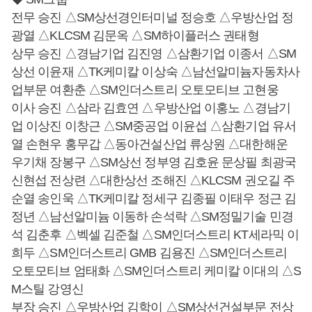
전무 승진 △SM상선경인터미널 정승호 △우방산업 정
광열 △KLCSM 김문옥 △SM하이플러스 권태형
상무 승진 △경남기업 김진영 △삼환기업 이종서 △SM
상선 이윤재 △TK케미칼 이상숙 △남선알미늄자동차사
업부문 여환춘 △SM인더스트리 오토모티브 고현웅
이사 승진 △삼라 김효연 △우방산업 이홍노 △경남기
업 이상진 이창근 △SM중공업 이윤섭 △삼환기업 유서
열 손현우 홍무갑 △동아건설산업 류상원 △대한해운
우기채 장봉구 △SM상선 정부영 김호윤 문상필 최광국
신현섭 전상련 △대한상선 조해진 △KLCSM 권오길 주
순열 송인욱 △TK케미칼 정세구 김종필 이태우 정근 김
정년 △남선알미늄 이동하 손석락 △SM정밀기술 민경
석 김춘후 △벡셀 김준철 △SM인더스트리 KT세라믹 이
희두 △SM인더스트리 GMB 김용진 △SM인더스트리
오토모티브 엄태화 △SM인더스트리 케미칼 이대의 △S
M스틸 강영신
부장 승진 △우방산업 김학이 △SM상선건설부문 전상