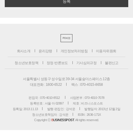
PC버전
회사소개
윤리강령
개인정보처리방침
이용자위원회
청소년보호정책
정정·반론보도
기사심의규정
불편신고
서울특별시 성동구 성수일로 39-34 서울숲더스페이스 12층
대표전화 : 1800-6522
팩스 : 070-4015-8658
편집국 : 070-4010-8512
사업본부 : 070-4010-7078
등록번호 : 서울 아 02897
제호 : 비즈니스포스트
등록일: 2013.11.13
발행·편집인 : 강석운
발행일자: 2013년 12월 2일
청소년보호책임자 : 강석운
ISSN : 2636-171X
Copyright ⓒ
B
USINESSPOST
. All rights reserved.