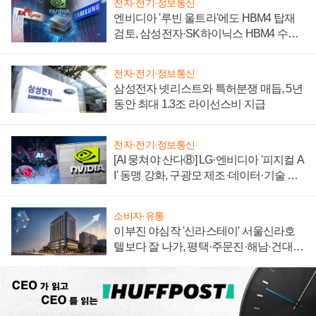
전자·전기·정보통신
엔비디아 '루빈 울트라'에도 HBM4 탑재
검토, 삼성전자·SK하이닉스 HBM4 수율
에 주도권 갈린다
전자·전기·정보통신
삼성전자 넷리스트와 특허분쟁 매듭, 5년
동안 최대 1.3조 라이선스비 지급
전자·전기·정보통신
[AI 뭉쳐야 산다⑧] LG·엔비디아 '피지컬 A
I' 동맹 강화, 구광모 제조·데이터·기술 결
집해 종합 로보틱스 기업으로
소비자·유통
이부진 야심작 '신라스테이' 서울신라호
텔보다 잘 나가, 평택·주문진·해남·건대로
성장판 더 넓힌다