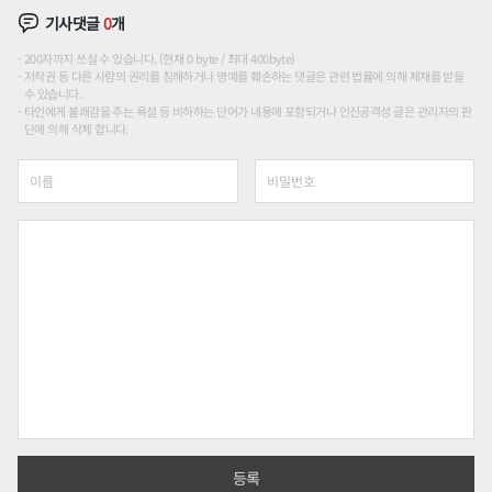
기사댓글
0
개
200자까지 쓰실 수 있습니다. (현재 0 byte / 최대 400byte)
저작권 등 다른 사람의 권리를 침해하거나 명예를 훼손하는 댓글은 관련 법률에 의해 제재를 받을
수 있습니다.
타인에게 불쾌감을 주는 욕설 등 비하하는 단어가 내용에 포함되거나 인신공격성 글은 관리자의 판
단에 의해 삭제 합니다.