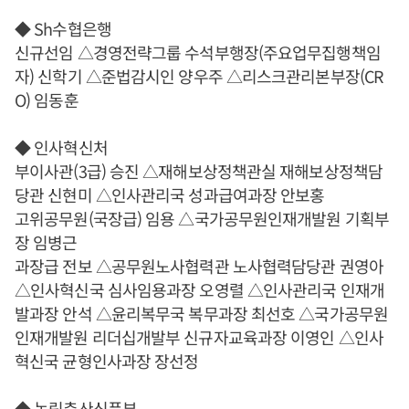
◆ Sh수협은행
신규선임 △경영전략그룹 수석부행장(주요업무집행책임
자) 신학기 △준법감시인 양우주 △리스크관리본부장(CR
O) 임동훈
◆ 인사혁신처
부이사관(3급) 승진 △재해보상정책관실 재해보상정책담
당관 신현미 △인사관리국 성과급여과장 안보홍
고위공무원(국장급) 임용 △국가공무원인재개발원 기획부
장 임병근
과장급 전보 △공무원노사협력관 노사협력담당관 권영아
△인사혁신국 심사임용과장 오영렬 △인사관리국 인재개
발과장 안석 △윤리복무국 복무과장 최선호 △국가공무원
인재개발원 리더십개발부 신규자교육과장 이영인 △인사
혁신국 균형인사과장 장선정
◆ 농림축산식품부