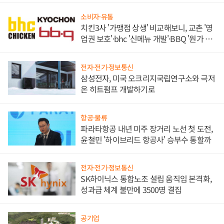
소비자·유통
치킨3사 '가맹점 상생' 비교해보니, 교촌 '영
업권 보호'·bhc '신메뉴 개발'·BBQ '원가 부
담'
전자·전기·정보통신
삼성전자, 미국 오크리지국립연구소와 극저
온 히트펌프 개발하기로
항공·물류
파라타항공 내년 미주 장거리 노선 첫 도전,
윤철민 '하이브리드 항공사' 승부수 통할까
전자·전기·정보통신
SK하이닉스 통합노조 설립 움직임 본격화,
성과급 체계 불만에 3500명 결집
공기업