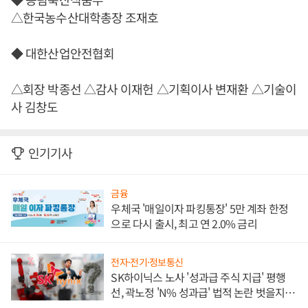
△한국농수산대학총장 조재호
◆ 대한산업안전협회
△회장 박종선 △감사 이재헌 △기획이사 변재환 △기술이
사 김창도
인기기사
금융
우체국 '매일이자 파킹통장' 5만 계좌 한정
으로 다시 출시, 최고 연 2.0% 금리
전자·전기·정보통신
SK하이닉스 노사 '성과급 주식 지급' 평행
선, 곽노정 'N% 성과급' 법적 논란 벗을지 주
목