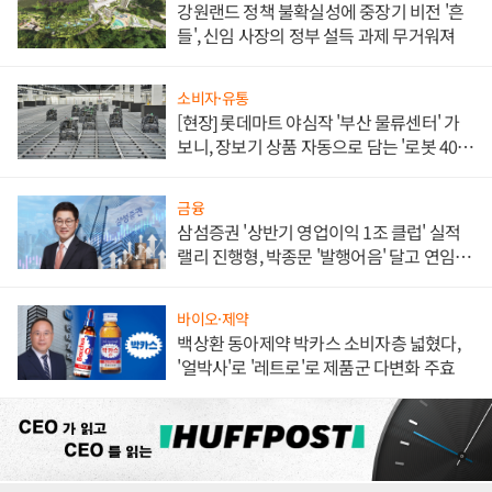
강원랜드 정책 불확실성에 중장기 비전 '흔
들', 신임 사장의 정부 설득 과제 무거워져
소비자·유통
[현장] 롯데마트 야심작 '부산 물류센터' 가
보니, 장보기 상품 자동으로 담는 '로봇 400
대' 장관
금융
삼섬증권 '상반기 영업이익 1조 클럽' 실적
랠리 진행형, 박종문 '발행어음' 달고 연임 향
하나
바이오·제약
백상환 동아제약 박카스 소비자층 넓혔다,
'얼박사'로 '레트로'로 제품군 다변화 주효