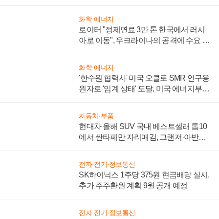
화학·에너지
로이터 "정제연료 3만 톤 한국에서 러시
아로 이동", 우크라이나의 공격에 수요 늘
어
화학·에너지
'한수원 협력사' 미국 오클로 SMR 연구용
원자로 '임계 상태' 도달, 미국 에너지부
"중요한 이정표"
자동차·부품
현대차 올해 SUV 국내 베스트셀러 톱10
에서 싼타페만 자리매김, 그랜저·아반떼
'세단 쌍끌이'로 내수 방어
전자·전기·정보통신
SK하이닉스 1주당 375원 현금배당 실시,
추가 주주환원 계획 9월 공개 예정
전자·전기·정보통신