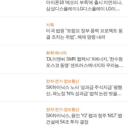
아이폰18 '메모리 부족'에 출시 지연되나,
삼성디스플레이 LG디스플레이 LG이노
텍 '탈애플' 수익 다각화 속도
사회
미국 법원 "트럼프 정부 풍력 프로젝트 동
결 조치는 위법", 해제 명령 내려
화학·에너지
'DL이앤씨 SMR 협력사' X에너지, '한수원
포스코 동맹' 센트러스에너지와 우라늄
계약 체결
전자·전기·정보통신
SK하이닉스 노사 '성과급 주식지급' 평행
선, 곽노정 'N% 성과급' 법적 논란 벗을지
주목
전자·전기·정보통신
SK하이닉스, 용인 'Y2' 팹과 청주 'M17' 팹
건설에 54조 투자 결정