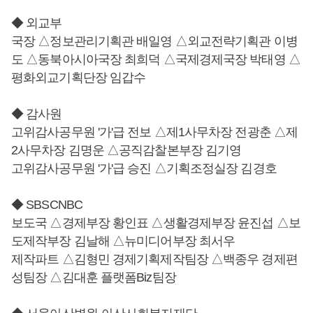
◆ 외교부
국장 △정보관리기획관 배일영 △외교전략기획관 이병
도 △동북아시아국장 최희덕 △국제경제국장 박태영 △
평화외교기획단장 임갑수
◆ 감사원
고위감사공무원 '가'급 전보 △제1사무차장 전광춘 △제
2사무차장 김명운 △공직감찰본부장 김기영
고위감사공무원 '가'급 승진 △기획조정실장 김경호
◆ SBSCNBC
보도국 △경제부장 황인표 △생활경제부장 윤진섭 △보
도제작부장 김날해 △뉴미디어부장 최서우
제작파트 △김형민 경제기획제작팀장 △백종우 경제편
성팀장 △김대훈 플랫폼Biz팀장