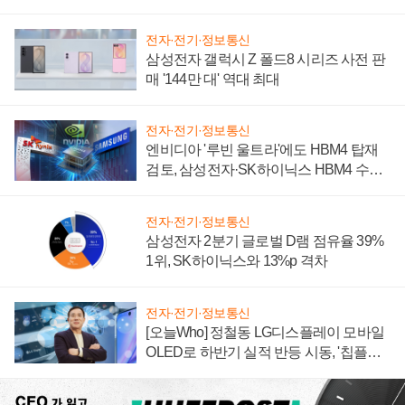
전자·전기·정보통신
삼성전자 갤럭시 Z 폴드8 시리즈 사전 판
매 '144만 대' 역대 최대
전자·전기·정보통신
엔비디아 '루빈 울트라'에도 HBM4 탑재
검토, 삼성전자·SK하이닉스 HBM4 수율
에 주도권 갈린다
전자·전기·정보통신
삼성전자 2분기 글로벌 D램 점유율 39%
1위, SK하이닉스와 13%p 격차
전자·전기·정보통신
[오늘Who] 정철동 LG디스플레이 모바일
OLED로 하반기 실적 반등 시동, '칩플레
이션'에 가격 인하 압박은 부담