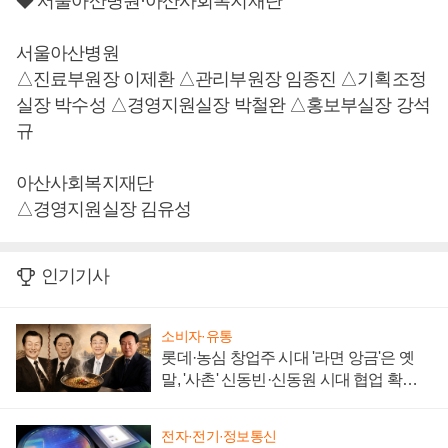
◆ 서울아산병원·아산사회복지재단
서울아산병원
△진료부원장 이제환 △관리부원장 임종진 △기획조정
실장 박수성 △경영지원실장 박철완 △홍보부실장 강석
규
아산사회복지재단
△경영지원실장 김유성
인기기사
소비자·유통
롯데·농심 창업주 시대 '라면 앙금'은 옛
말, '사촌' 신동빈·신동원 시대 협업 확대
일로
전자·전기·정보통신