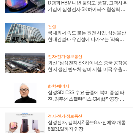
D램과 HBM 내년 물량도 '품절', 고객사 위
기감이 삼성전자 SK하이닉스 협상력 더
키워
건설
국내외서 속도 붙는 원전 사업, 삼성물산·
현대건설·대우건설에 다가오는 '약속의
시간'
전자·전기·정보통신
외신 "삼성전자 SK하이닉스 중국 공장용
현지 생산 반도체 장비 시험, 미국 수출통
제 대비"
화학·에너지
삼성SDI ESS 수요 급증에 북미 증설 타
진, 최주선 스텔란티스·GM 합작공장 건
설 재추진하나
전자·전기·정보통신
삼성전자, 갤럭시Z 폴드8 사전예약 개통
8월31일까지 연장