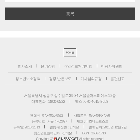
PC버전
회사소개
윤리강령
개인정보처리방침
이용자위원회
청소년보호정책
정정·반론보도
기사심의규정
불편신고
서울특별시 성동구 성수일로 39-34 서울숲더스페이스 12층
대표전화 : 1800-6522
팩스 : 070-4015-8658
편집국 : 070-4010-8512
사업본부 : 070-4010-7078
등록번호 : 서울 아 02897
제호 : 비즈니스포스트
등록일: 2013.11.13
발행·편집인 : 강석운
발행일자: 2013년 12월 2일
청소년보호책임자 : 강석운
ISSN : 2636-171X
Copyright ⓒ
B
USINESSPOST
. All rights reserved.