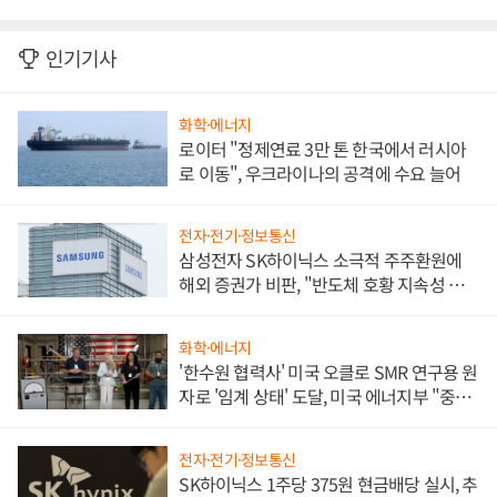
인기기사
화학·에너지
로이터 "정제연료 3만 톤 한국에서 러시아
로 이동", 우크라이나의 공격에 수요 늘어
전자·전기·정보통신
삼성전자 SK하이닉스 소극적 주주환원에
해외 증권가 비판, "반도체 호황 지속성 의
문"
화학·에너지
'한수원 협력사' 미국 오클로 SMR 연구용 원
자로 '임계 상태' 도달, 미국 에너지부 "중요
한 이정표"
전자·전기·정보통신
SK하이닉스 1주당 375원 현금배당 실시, 추