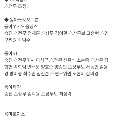
△전무 조정래
◆ 동아쏘시오그룹
동아쏘시오홀딩스
승진 △전무 정재훈 △상무 김이환 △상무보 고승현 △연
구위원 박범수
동아ST
승진 △전무이사 이성근 △전무 신유석 소순종 △상무 김
형헌 박희범 변배문 양호준 양승민 △상무보 서동인 김윤
경 방미영 최수원 임진순 △연구위원 도현미 김미경
동아제약
승진 △상무 김학용 △상무보 최성락
용마로지스