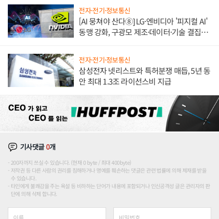
전자·전기·정보통신
[AI 뭉쳐야 산다⑧] LG·엔비디아 '피지컬 AI'
동맹 강화, 구광모 제조·데이터·기술 결집
해 종합 로보틱스 기업으로
전자·전기·정보통신
삼성전자 넷리스트와 특허분쟁 매듭, 5년 동
안 최대 1.3조 라이선스비 지급
기사댓글
0
개
200자까지 쓰실 수 있습니다. (현재 0 byte / 최대 400byte)
저작권 등 다른 사람의 권리를 침해하거나 명예를 훼손하는 댓글은 관련 법률에 의해 제재를 받을
수 있습니다.
타인에게 불쾌감을 주는 욕설 등 비하하는 단어가 내용에 포함되거나 인신공격성 글은 관리자의 판
단에 의해 삭제 합니다.