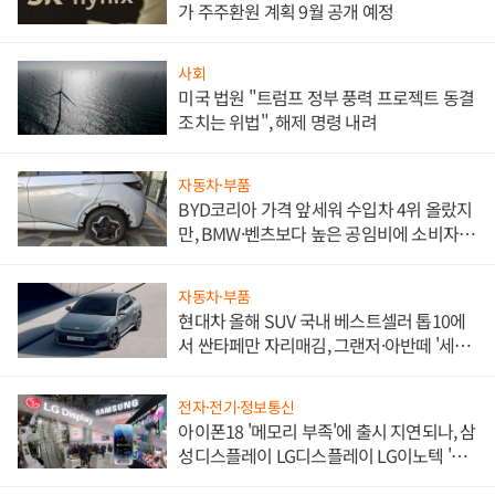
가 주주환원 계획 9월 공개 예정
사회
미국 법원 "트럼프 정부 풍력 프로젝트 동결
조치는 위법", 해제 명령 내려
자동차·부품
BYD코리아 가격 앞세워 수입차 4위 올랐지
만, BMW·벤츠보다 높은 공임비에 소비자
불만 폭발
자동차·부품
현대차 올해 SUV 국내 베스트셀러 톱10에
서 싼타페만 자리매김, 그랜저·아반떼 '세단
쌍끌이'로 내수 방어
전자·전기·정보통신
아이폰18 '메모리 부족'에 출시 지연되나, 삼
성디스플레이 LG디스플레이 LG이노텍 '탈
애플' 수익 다각화 속도