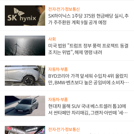
전자·전기·정보통신
SK하이닉스 1주당 375원 현금배당 실시, 추
가 주주환원 계획 9월 공개 예정
사회
미국 법원 "트럼프 정부 풍력 프로젝트 동결
조치는 위법", 해제 명령 내려
자동차·부품
BYD코리아 가격 앞세워 수입차 4위 올랐지
만, BMW·벤츠보다 높은 공임비에 소비자
불만 폭발
자동차·부품
현대차 올해 SUV 국내 베스트셀러 톱10에
서 싼타페만 자리매김, 그랜저·아반떼 '세단
쌍끌이'로 내수 방어
전자·전기·정보통신