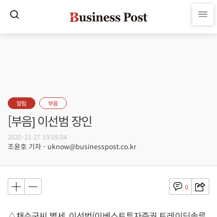
알림
부음
[부음] 이선범 장인
2020-11-27 19:05:04
조윤호 기자 - uknow@businesspost.co.kr
0
△채수군씨 별세, 이선범(이베스트투자증권 트레이딩솔루