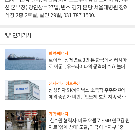
션 본부장) 장인상 = 27일, 빈소 경기 분당 서울대병원 장례
식장 2층 2호실, 발인 29일, 031-787-1500.
인기기사
화학·에너지
로이터 "정제연료 3만 톤 한국에서 러시아
로 이동", 우크라이나의 공격에 수요 늘어
전자·전기·정보통신
삼성전자 SK하이닉스 소극적 주주환원에
해외 증권가 비판, "반도체 호황 지속성 의
문"
화학·에너지
'한수원 협력사' 미국 오클로 SMR 연구용 원
자로 '임계 상태' 도달, 미국 에너지부 "중요
한 이정표"