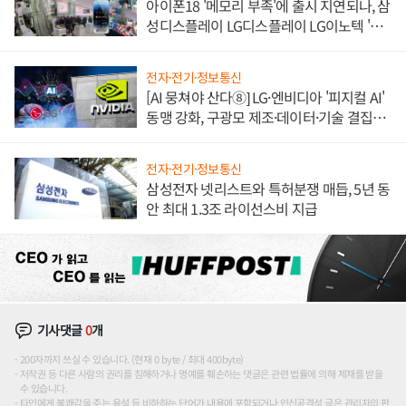
아이폰18 '메모리 부족'에 출시 지연되나, 삼
성디스플레이 LG디스플레이 LG이노텍 '탈
애플' 수익 다각화 속도
전자·전기·정보통신
[AI 뭉쳐야 산다⑧] LG·엔비디아 '피지컬 AI'
동맹 강화, 구광모 제조·데이터·기술 결집
해 종합 로보틱스 기업으로
전자·전기·정보통신
삼성전자 넷리스트와 특허분쟁 매듭, 5년 동
안 최대 1.3조 라이선스비 지급
기사댓글
0
개
200자까지 쓰실 수 있습니다. (현재 0 byte / 최대 400byte)
저작권 등 다른 사람의 권리를 침해하거나 명예를 훼손하는 댓글은 관련 법률에 의해 제재를 받을
수 있습니다.
타인에게 불쾌감을 주는 욕설 등 비하하는 단어가 내용에 포함되거나 인신공격성 글은 관리자의 판