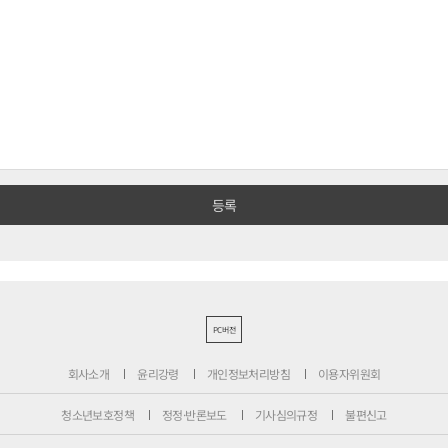
PC버전
회사소개
윤리강령
개인정보처리방침
이용자위원회
청소년보호정책
정정·반론보도
기사심의규정
불편신고