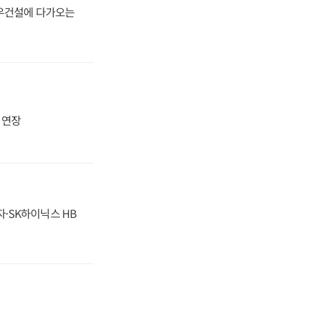
대우건설에 다가오는
지 연장
자·SK하이닉스 HB