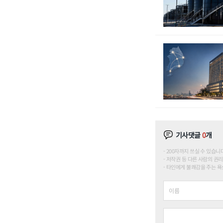
기사댓글
0
개
200자까지 쓰실 수 있습니다. (
저작권 등 다른 사람의 권리
타인에게 불쾌감을 주는 욕설