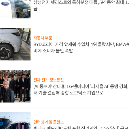
삼성전자 넷리스트와 특허분쟁 매듭, 5년 동안 최대 1
급
자동차·부품
BYD코리아 가격 앞세워 수입차 4위 올랐지만, BMW
비에 소비자 불만 폭발
전자·전기·정보통신
[AI 뭉쳐야 산다⑧] LG·엔비디아 '피지컬 AI' 동맹 강
터·기술 결집해 종합 로보틱스 기업으로
인터넷·게임·콘텐츠
빅테크 메모리반도체 포함 장기계약 '2.7조 달러' 규모,