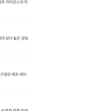
.3조 라이선스비 지
·벤츠보다 높은 공임
화, 구광모 제조·데이
 AI 투자 위축 우려