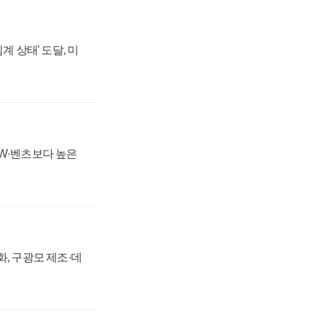
계 상태' 도달, 미
MW·벤츠보다 높은
강화, 구광모 제조·데