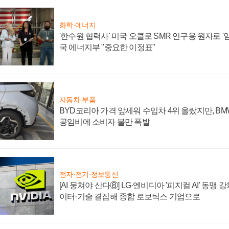
화학·에너지
'한수원 협력사' 미국 오클로 SMR 연구용 원자로 '임
국 에너지부 "중요한 이정표"
자동차·부품
BYD코리아 가격 앞세워 수입차 4위 올랐지만, B
공임비에 소비자 불만 폭발
전자·전기·정보통신
[AI 뭉쳐야 산다⑧] LG·엔비디아 '피지컬 AI' 동맹 
이터·기술 결집해 종합 로보틱스 기업으로