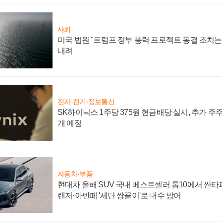
사회
미국 법원 "트럼프 정부 풍력 프로젝트 동결 조치는 
내려
전자·전기·정보통신
SK하이닉스 1주당 375원 현금배당 실시, 추가 주
개 예정
자동차·부품
현대차 올해 SUV 국내 베스트셀러 톱10에서 싼타
랜저·아반떼 '세단 쌍끌이'로 내수 방어