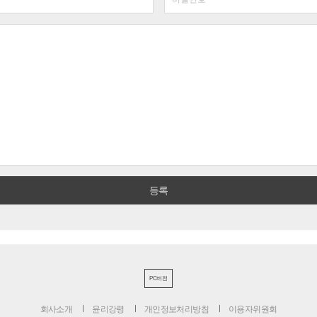
PC버전
회사소개
윤리강령
개인정보처리방침
이용자위원회