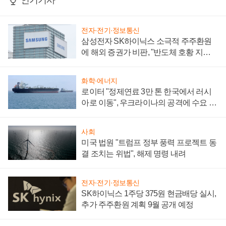
인기기사
전자·전기·정보통신
삼성전자 SK하이닉스 소극적 주주환원
에 해외 증권가 비판, "반도체 호황 지속
성 의문"
화학·에너지
로이터 "정제연료 3만 톤 한국에서 러시
아로 이동", 우크라이나의 공격에 수요 늘
어
사회
미국 법원 "트럼프 정부 풍력 프로젝트 동
결 조치는 위법", 해제 명령 내려
전자·전기·정보통신
SK하이닉스 1주당 375원 현금배당 실시,
추가 주주환원 계획 9월 공개 예정