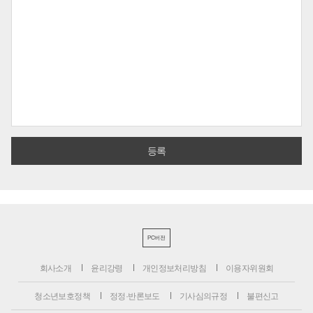
PC버전
회사소개
윤리강령
개인정보처리방침
이용자위원회
청소년보호정책
정정·반론보도
기사심의규정
불편신고