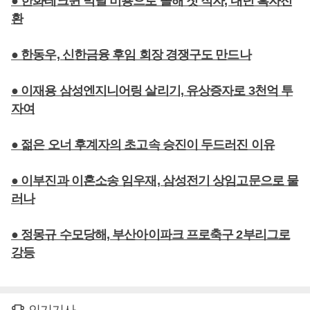
● 한화테크윈 빅딜 비용으로 올해 첫 적자, 내년 흑자전
환
● 한동우, 신한금융 후임 회장 경쟁구도 만드나
● 이재용 삼성엔지니어링 살리기, 유상증자로 3천억 투
자여
● 젊은 오너 후계자의 초고속 승진이 두드러진 이유
● 이부진과 이혼소송 임우재, 삼성전기 상임고문으로 물
러나
● 정몽규 수모당해, 부산아이파크 프로축구 2부리그로
강등