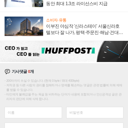
동안 최대 1.3조 라이선스비 지급
소비자·유통
이부진 야심작 '신라스테이' 서울신라호
텔보다 잘 나가, 평택·주문진·해남·건대로
성장판 더 넓힌다
기사댓글
0
개
200자까지 쓰실 수 있습니다. (현재 0 byte / 최대 400byte)
저작권 등 다른 사람의 권리를 침해하거나 명예를 훼손하는 댓글은 관련 법률에 의해 제재
를 받을 수 있습니다.
타인에게 불쾌감을 주는 욕설 등 비하하는 단어가 내용에 포함되거나 인신공격성 글은 관
리자의 판단에 의해 삭제 합니다.