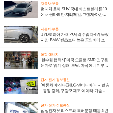
자동차·부품
현대차 올해 SUV 국내 베스트셀러 톱10
에서 싼타페만 자리매김, 그랜저·아반떼
'세단 쌍끌이'로 내수 방어
자동차·부품
BYD코리아 가격 앞세워 수입차 4위 올랐
지만, BMW·벤츠보다 높은 공임비에 소비
자 불만 폭발
화학·에너지
'한수원 협력사' 미국 오클로 SMR 연구용
원자로 '임계 상태' 도달, 미국 에너지부
"중요한 이정표"
전자·전기·정보통신
[AI 뭉쳐야 산다⑧] LG·엔비디아 '피지컬 A
I' 동맹 강화, 구광모 제조·데이터·기술 결
집해 종합 로보틱스 기업으로
전자·전기·정보통신
삼성전자 넷리스트와 특허분쟁 매듭, 5년