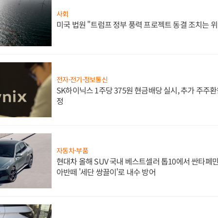
사회
미국 법원 "트럼프 정부 풍력 프로젝트 동결 조치는 위
전자·전기·정보통신
SK하이닉스 1주당 375원 현금배당 실시, 추가 주주환
정
자동차·부품
현대차 올해 SUV 국내 베스트셀러 톱10에서 싼타페만
아반떼 '세단 쌍끌이'로 내수 방어