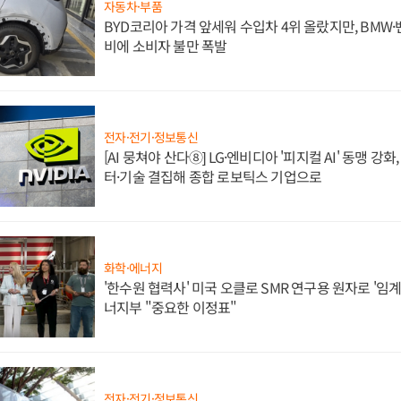
자동차·부품
BYD코리아 가격 앞세워 수입차 4위 올랐지만, BMW
비에 소비자 불만 폭발
전자·전기·정보통신
[AI 뭉쳐야 산다⑧] LG·엔비디아 '피지컬 AI' 동맹 강
터·기술 결집해 종합 로보틱스 기업으로
화학·에너지
'한수원 협력사' 미국 오클로 SMR 연구용 원자로 '임계 
너지부 "중요한 이정표"
전자·전기·정보통신