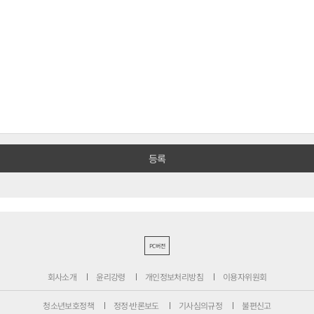
PC버전
회사소개
윤리강령
개인정보처리방침
이용자위원회
청소년보호정책
정정·반론보도
기사심의규정
불편신고