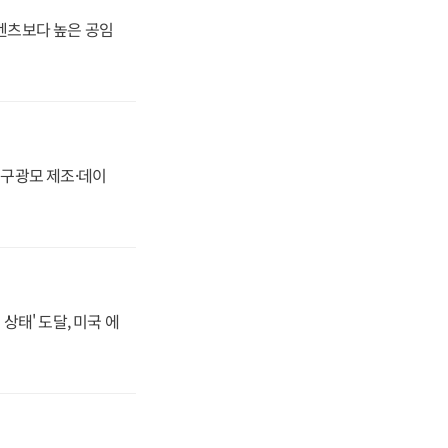
·벤츠보다 높은 공임
화, 구광모 제조·데이
상태' 도달, 미국 에