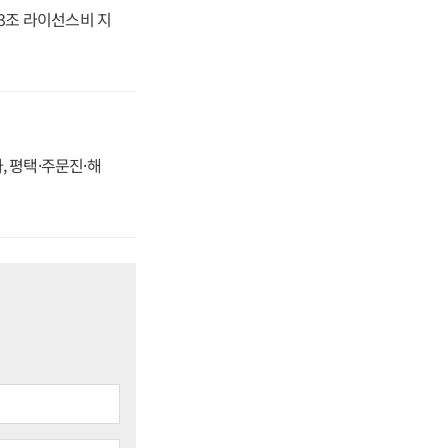
.3조 라이선스비 지
, 평택·주문진·해