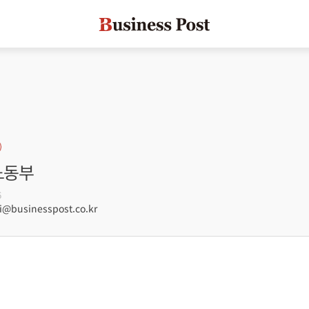
노동부
6
businesspost.co.kr