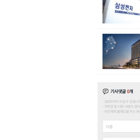
기사댓글
0
개
200자까지 쓰실 수 있습니다. (
저작권 등 다른 사람의 권리
타인에게 불쾌감을 주는 욕설